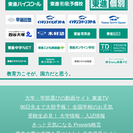
教育力こそが、国力だと思う。
大学・学部選びの動画サイト 東進TV
90日先まで大胆予報！ 全国学校のお天気
受験生必見！ 大学情報・入試情報
きっと元気になる Proverb格言