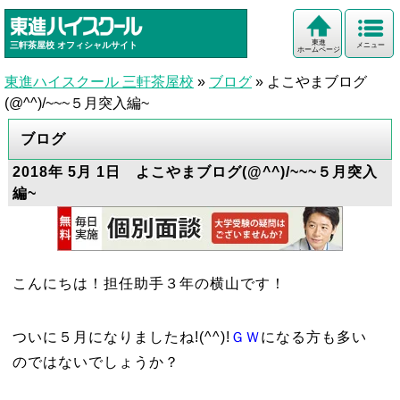
東進
三軒茶屋校
オフィシャルサイト
メニュー
ホームページ
東進ハイスクール 三軒茶屋校
»
ブログ
»
よこやまブログ
(@^^)/~~~５月突入編~
ブログ
2018年 5月 1日 よこやまブログ(@^^)/~~~５月突入
編~
こんにちは！担任助手３年の横山です！
ついに５月になりましたね!(^^)!
ＧＷ
になる方も多い
のではないでしょうか？