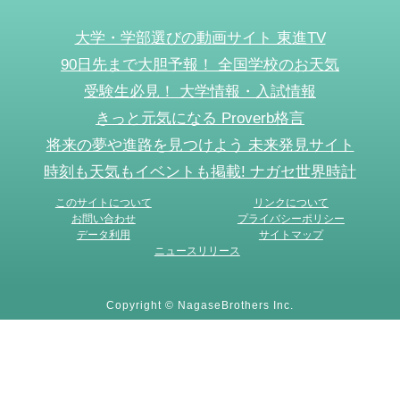
大学・学部選びの動画サイト 東進TV
90日先まで大胆予報！ 全国学校のお天気
受験生必見！ 大学情報・入試情報
きっと元気になる Proverb格言
将来の夢や進路を見つけよう 未来発見サイト
時刻も天気もイベントも掲載! ナガセ世界時計
このサイトについて
リンクについて
お問い合わせ
プライバシーポリシー
データ利用
サイトマップ
ニュースリリース
Copyright © NagaseBrothers Inc.