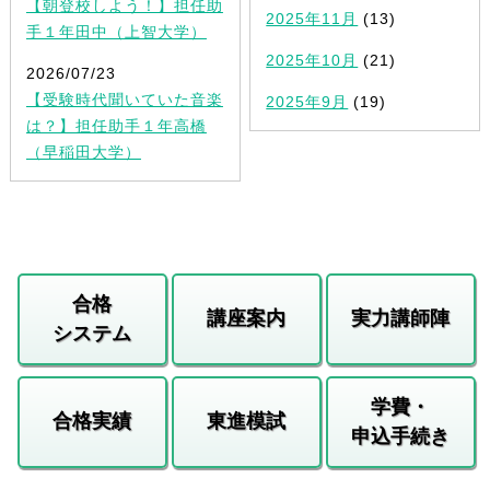
【朝登校しよう！】担任助
2025年11月
(13)
手１年田中（上智大学）
2025年10月
(21)
2026/07/23
【受験時代聞いていた音楽
2025年9月
(19)
は？】担任助手１年高橋
（早稲田大学）
合格
講座案内
実力講師陣
システム
学費・
合格実績
東進模試
申込手続き