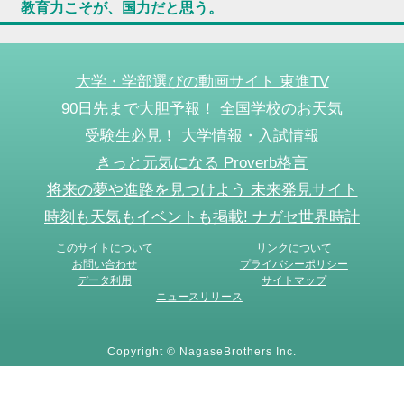
教育力こそが、国力だと思う。
大学・学部選びの動画サイト 東進TV
90日先まで大胆予報！ 全国学校のお天気
受験生必見！ 大学情報・入試情報
きっと元気になる Proverb格言
将来の夢や進路を見つけよう 未来発見サイト
時刻も天気もイベントも掲載! ナガセ世界時計
このサイトについて
リンクについて
お問い合わせ
プライバシーポリシー
データ利用
サイトマップ
ニュースリリース
Copyright © NagaseBrothers Inc.