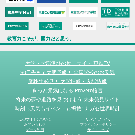
教育力こそが、国力だと思う。
大学・学部選びの動画サイト 東進TV
90日先まで大胆予報！ 全国学校のお天気
受験生必見！ 大学情報・入試情報
きっと元気になる Proverb格言
将来の夢や進路を見つけよう 未来発見サイト
時刻も天気もイベントも掲載! ナガセ世界時計
このサイトについて
リンクについて
お問い合わせ
プライバシーポリシー
データ利用
サイトマップ