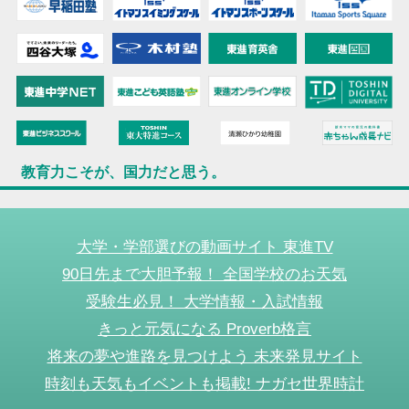
教育力こそが、国力だと思う。
大学・学部選びの動画サイト 東進TV
90日先まで大胆予報！ 全国学校のお天気
受験生必見！ 大学情報・入試情報
きっと元気になる Proverb格言
将来の夢や進路を見つけよう 未来発見サイト
時刻も天気もイベントも掲載! ナガセ世界時計