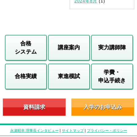
2024年8月
(1)
合格
講座案内
実力講師陣
システム
学費・
合格実績
東進模試
申込手続き
資料請求
入学のお申込み
永瀬昭幸 理事長インタビュー
|
サイトマップ
|
プライバシー・ポリシー