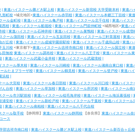
校
|
東進ハイスクール勝どき駅上校
|
東進ハイスクール新宿校 大学受験本科
|
東進ハ
人形町校
<城北地区>
東進ハイスクール赤羽校
|
東進ハイスクール本郷三丁目校
|
東
クール金町校
|
東進ハイスクール亀戸校
|
東進ハイスクール北千住校
|
東進ハイスク
葛西校
|
東進ハイスクール船堀校
|
東進ハイスクール門前仲町校
<城西地区>
東進ハ
寺校
|
東進ハイスクール石神井校
|
東進ハイスクール巣鴨校
|
東進ハイスクール成増
スクール蒲田校
|
東進ハイスクール五反田校
|
東進ハイスクール三軒茶屋校
|
東進ハ
由が丘校
|
東進ハイスクール成城学園前駅校
|
東進ハイスクール千歳烏山校
|
東進ハ
子玉川校
<東京都下>
東進ハイスクール吉祥寺南口校
|
東進ハイスクール国立校
|
東
ル田無校
東進ハイスクール調布校
|
東進ハイスクール八王子校
|
東進ハイスクール東
校
|
東進ハイスクール武蔵小金井校
|
東進ハイスクール武蔵境校
|
イスクール厚木校
|
東進ハイスクール川崎校
|
東進ハイスクール湘南台東口校
|
東進
クールたまプラーザ校
|
東進ハイスクール鶴見校
|
東進ハイスクール登戸校
|
東進ハイ
横浜校
|
クール大宮校
|
東進ハイスクール春日部校
|
東進ハイスクール川口校
|
東進ハイスク
げん台校
|
東進ハイスクール草加校
|
東進ハイスクール所沢校
|
東進ハイスクール南
スクール市川駅前校
|
東進ハイスクール稲毛海岸校
|
東進ハイスクール海浜幕張校
|
新浦安校
|
東進ハイスクール新松戸校
|
東進ハイスクール千葉校
|
東進ハイスクール
校
|
東進ハイスクール南柏校
|
東進ハイスクール八千代台校
スクール取手校
【静岡県】
東進ハイスクール静岡校
【奈良県】
東進ハイスクール奈
コース
学部吉祥寺南口校
|
東進ハイスクール勝どき駅上校
|
東進ハイスクール新百合ヶ丘校