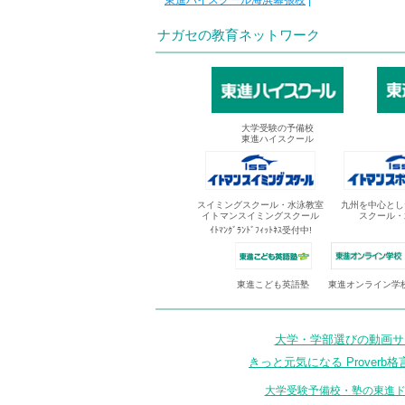
東進ハイスクール海浜幕張校
|
ナガセの教育ネットワーク
大学受験の予備校
東進ハイスクール
スイミングスクール・水泳教室
九州を中心とし
イトマンスイミングスクール
スクール・
ｲﾄﾏﾝｸﾞﾗﾝﾄﾞﾌｨｯﾄﾈｽ受付中!
東進オンライン学
東進こども英語塾
大学・学部選びの動画サイ
きっと元気になる Proverb格
大学受験予備校・塾の東進ド