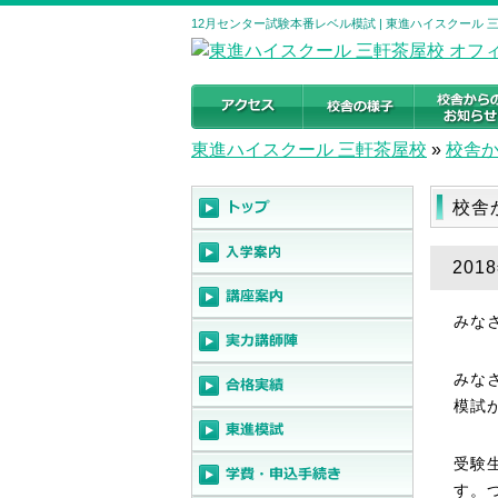
12月センター試験本番レベル模試 | 東進ハイスクール
東進ハイスクール 三軒茶屋校
»
校舎
校舎
20
みな
みな
模試
受験
す。