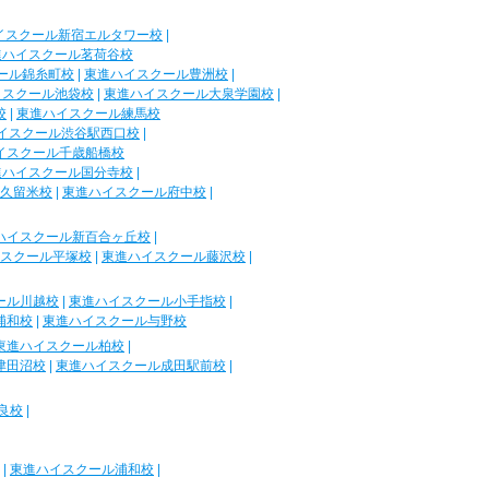
イスクール新宿エルタワー校
|
進ハイスクール茗荷谷校
ール錦糸町校
|
東進ハイスクール豊洲校
|
イスクール池袋校
|
東進ハイスクール大泉学園校
|
校
|
東進ハイスクール練馬校
イスクール渋谷駅西口校
|
イスクール千歳船橋校
進ハイスクール国分寺校
|
久留米校
|
東進ハイスクール府中校
|
ハイスクール新百合ヶ丘校
|
スクール平塚校
|
東進ハイスクール藤沢校
|
ール川越校
|
東進ハイスクール小手指校
|
浦和校
|
東進ハイスクール与野校
東進ハイスクール柏校
|
津田沼校
|
東進ハイスクール成田駅前校
|
良校
|
|
東進ハイスクール浦和校
|