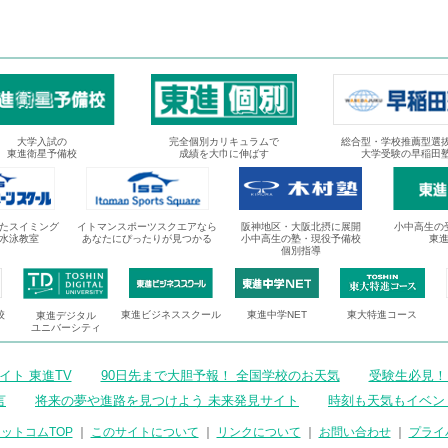
大学入試の
完全個別カリキュラムで
総合型・学校推薦型選
東進衛星予備校
成績を大巾に伸ばす
大学受験の早稲田
たスイミング
イトマンスポーツスクエアなら
阪神地区・大阪北摂に展開
小中高生の
水泳教室
あなたにぴったりが見つかる
小中高生の塾・現役予備校
東
個別指導
校
東進ビジネススクール
東進中学NET
東大特進コース
東進デジタル
ユニバーシティ
ト 東進TV
90日先まで大胆予報！ 全国学校のお天気
受験生必見！
言
将来の夢や進路を見つけよう 未来発見サイト
時刻も天気もイベン
ットコムTOP
｜
このサイトについて
｜
リンクについて
｜
お問い合わせ
｜
プライ