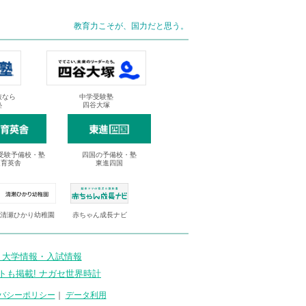
教育力こそが、国力だと思う。
抜なら
中学受験塾
塾
四谷大塚
受験予備校・塾
四国の予備校・塾
進育英舎
東進四国
清瀬ひかり幼稚園
赤ちゃん成長ナビ
 大学情報・入試情報
トも掲載! ナガセ世界時計
バシーポリシー
｜
データ利用