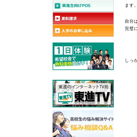
ます
自分
完璧
しっ