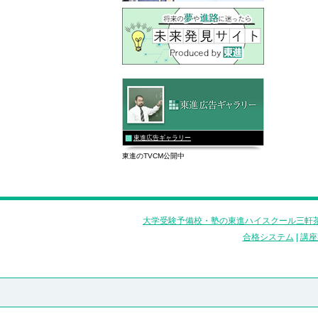
東進広告ギャラリー
東進のTVCM公開中
大学受験予備校・塾の東進ハイスクール三軒茶
合格システム
|
講座