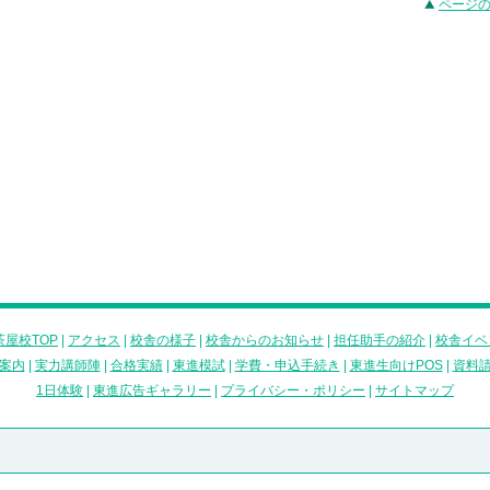
ページ
屋校TOP
|
アクセス
|
校舎の様子
|
校舎からのお知らせ
|
担任助手の紹介
|
校舎イベ
案内
|
実力講師陣
|
合格実績
|
東進模試
|
学費・申込手続き
|
東進生向けPOS
|
資料
1日体験
|
東進広告ギャラリー
|
プライバシー・ポリシー
|
サイトマップ