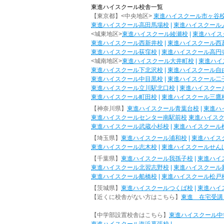
東進ハイスクール校舎一覧
【東京都】<中央地区>
東進ハイスクール市ヶ谷
東進ハイスクール高田馬場校
|
東進ハイスクール
<城東地区>
東進ハイスクール綾瀬校
|
東進ハイス
東進ハイスクール西新井校
|
東進ハイスクール西
東進ハイスクール荻窪校
|
東進ハイスクール高円
<城南地区>
東進ハイスクール大井町校
|
東進ハイ
東進ハイスクール下北沢校
|
東進ハイスクール自
東進ハイスクール中目黒校
|
東進ハイスクール二
東進ハイスクール立川駅北口校
|
東進ハイスクー
東進ハイスクール町田校
|
東進ハイスクール三鷹
【神奈川県】
東進ハイスクール青葉台校
|
東進ハ
東進ハイスクールセンター南駅前校
東進ハイス
東進ハイスクール武蔵小杉校
|
東進ハイスクール
【埼玉県】
東進ハイスクール浦和校
|
東進ハイス
東進ハイスクール志木校
|
東進ハイスクールせん
【千葉県】
東進ハイスクール我孫子校
|
東進ハイ
東進ハイスクール北習志野校
|
東進ハイスクール
東進ハイスクール船橋校
|
東進ハイスクール松戸
【茨城県】
東進ハイスクールつくば校
|
東進ハイ
【近くに校舎がない方はこちら】
東進 在宅受講
【中学部設置校舎はこちら】
東進ハイスクール中