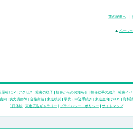
前の記事へ
|
ページ
屋校TOP
|
アクセス
|
校舎の様子
|
校舎からのお知らせ
|
担任助手の紹介
|
校舎イベ
案内
|
実力講師陣
|
合格実績
|
東進模試
|
学費・申込手続き
|
東進生向けPOS
|
資料
1日体験
|
東進広告ギャラリー
|
プライバシー・ポリシー
|
サイトマップ