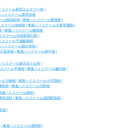
イスクール新宿エルタワー校
|
進ハイスクール茗荷谷校
ール錦糸町校
|
東進ハイスクール豊洲校
|
イスクール池袋校
|
東進ハイスクール大泉学園校
|
校
|
東進ハイスクール練馬校
イスクール渋谷駅西口校
|
イスクール千歳船橋校
進ハイスクール国分寺校
|
久留米校
|
東進ハイスクール府中校
|
ハイスクール新百合ヶ丘校
|
スクール平塚校
|
東進ハイスクール藤沢校
|
ール川越校
|
東進ハイスクール小手指校
|
浦和校
|
東進ハイスクール与野校
東進ハイスクール柏校
|
津田沼校
|
東進ハイスクール成田駅前校
|
良校
|
|
東進ハイスクール浦和校
|