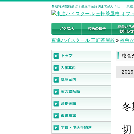
冬期特別招待講習３講座申込締切まで残り４日！ | 東
東進ハイスクール 三軒茶屋校
»
校舎
校舎
20
冬
切