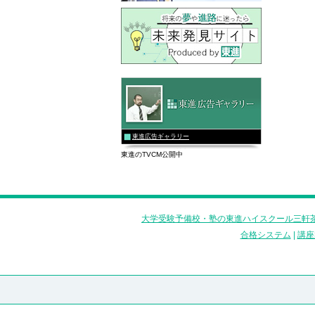
東進広告ギャラリー
東進のTVCM公開中
大学受験予備校・塾の東進ハイスクール三軒茶
合格システム
|
講座