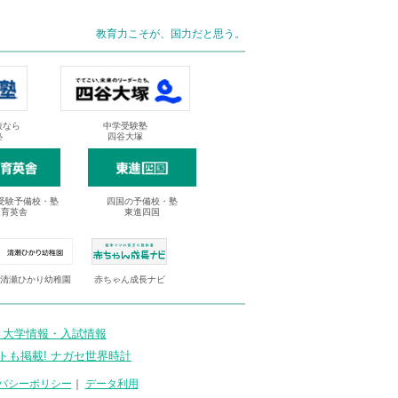
教育力こそが、国力だと思う。
抜なら
中学受験塾
塾
四谷大塚
受験予備校・塾
四国の予備校・塾
進育英舎
東進四国
清瀬ひかり幼稚園
赤ちゃん成長ナビ
 大学情報・入試情報
トも掲載! ナガセ世界時計
バシーポリシー
｜
データ利用