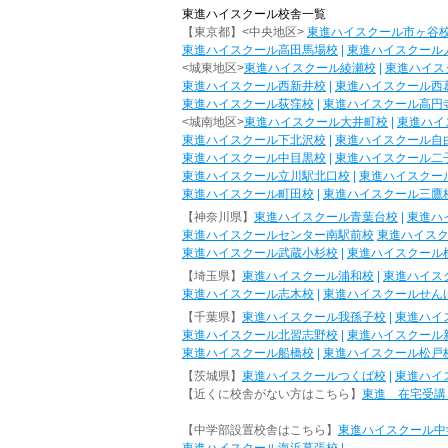
東進ハイスクール校舎一覧
【東京都】<中央地区>
東進ハイスクール市ヶ谷
東進ハイスクール高田馬場校
|
東進ハイスクール
<城東地区>
東進ハイスクール綾瀬校
|
東進ハイス
東進ハイスクール西新井校
|
東進ハイスクール西
東進ハイスクール荻窪校
|
東進ハイスクール高円
<城南地区>
東進ハイスクール大井町校
|
東進ハイ
東進ハイスクール下北沢校
|
東進ハイスクール自
東進ハイスクール中目黒校
|
東進ハイスクール二
東進ハイスクール立川駅北口校
|
東進ハイスクー
東進ハイスクール町田校
|
東進ハイスクール三鷹
【神奈川県】
東進ハイスクール青葉台校
|
東進ハ
東進ハイスクールセンター南駅前校
東進ハイス
東進ハイスクール武蔵小杉校
|
東進ハイスクール
【埼玉県】
東進ハイスクール浦和校
|
東進ハイス
東進ハイスクール志木校
|
東進ハイスクールせん
【千葉県】
東進ハイスクール我孫子校
|
東進ハイ
東進ハイスクール北習志野校
|
東進ハイスクール
東進ハイスクール船橋校
|
東進ハイスクール松戸
【茨城県】
東進ハイスクールつくば校
|
東進ハイ
【近くに校舎がない方はこちら】
東進 在宅受講
【中学部設置校舎はこちら】
東進ハイスクール中