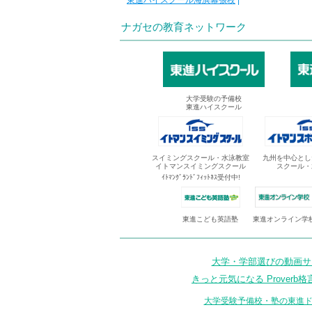
東進ハイスクール海浜幕張校
|
ナガセの教育ネットワーク
大学受験の予備校
東進ハイスクール
スイミングスクール・水泳教室
九州を中心とし
イトマンスイミングスクール
スクール・
ｲﾄﾏﾝｸﾞﾗﾝﾄﾞﾌｨｯﾄﾈｽ受付中!
東進オンライン学
東進こども英語塾
大学・学部選びの動画サイ
きっと元気になる Proverb格
大学受験予備校・塾の東進ド