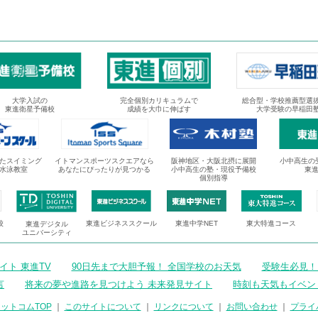
大学入試の
完全個別カリキュラムで
総合型・学校推薦型選
東進衛星予備校
成績を大巾に伸ばす
大学受験の早稲田
たスイミング
イトマンスポーツスクエアなら
阪神地区・大阪北摂に展開
小中高生の
水泳教室
あなたにぴったりが見つかる
小中高生の塾・現役予備校
東
個別指導
校
東進ビジネススクール
東進中学NET
東大特進コース
東進デジタル
ユニバーシティ
ト 東進TV
90日先まで大胆予報！ 全国学校のお天気
受験生必見！
言
将来の夢や進路を見つけよう 未来発見サイト
時刻も天気もイベン
ットコムTOP
｜
このサイトについて
｜
リンクについて
｜
お問い合わせ
｜
プライ