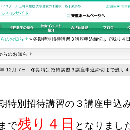
進ハイスクール 三軒茶屋校 大学受験の予備校・塾｜東京都
永瀬昭幸 理事
からのお知らせ
»
冬期特別招待講習３講座申込締切まで残り４
からのお知らせ
19年 12月 7日 冬期特別招待講習３講座申込締切まで残り
期特別招待講習の３講座申込
残り４日
まで
となりまし