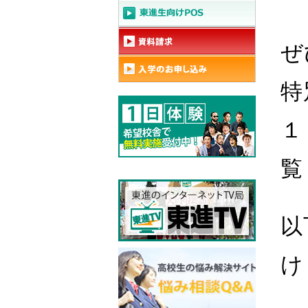
ぜ
特
１
覧
以
け