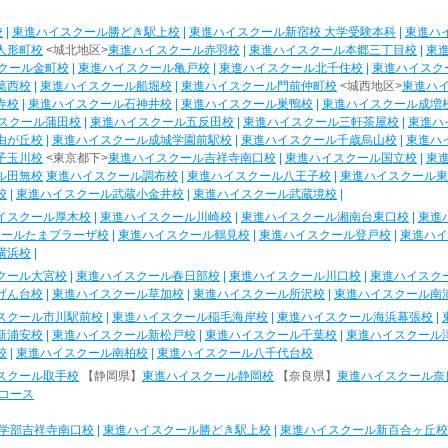
校
|
東進ハイスクール勝どき駅上校
|
東進ハイスクール新宿校 大学受験本科
|
東進ハ
人形町校
<城北地区>
東進ハイスクール赤羽校
|
東進ハイスクール本郷三丁目校
|
東
クール金町校
|
東進ハイスクール亀戸校
|
東進ハイスクール北千住校
|
東進ハイスク
葛西校
|
東進ハイスクール船堀校
|
東進ハイスクール門前仲町校
<城西地区>
東進ハ
寺校
|
東進ハイスクール石神井校
|
東進ハイスクール巣鴨校
|
東進ハイスクール成増
スクール蒲田校
|
東進ハイスクール五反田校
|
東進ハイスクール三軒茶屋校
|
東進ハ
由が丘校
|
東進ハイスクール成城学園前駅校
|
東進ハイスクール千歳烏山校
|
東進ハ
子玉川校
<東京都下>
東進ハイスクール吉祥寺南口校
|
東進ハイスクール国立校
|
東
ル田無校
東進ハイスクール調布校
|
東進ハイスクール八王子校
|
東進ハイスクール東
校
|
東進ハイスクール武蔵小金井校
|
東進ハイスクール武蔵境校
|
イスクール厚木校
|
東進ハイスクール川崎校
|
東進ハイスクール湘南台東口校
|
東進
クールたまプラーザ校
|
東進ハイスクール鶴見校
|
東進ハイスクール登戸校
|
東進ハイ
横浜校
|
クール大宮校
|
東進ハイスクール春日部校
|
東進ハイスクール川口校
|
東進ハイスク
げん台校
|
東進ハイスクール草加校
|
東進ハイスクール所沢校
|
東進ハイスクール南
スクール市川駅前校
|
東進ハイスクール稲毛海岸校
|
東進ハイスクール海浜幕張校
|
新浦安校
|
東進ハイスクール新松戸校
|
東進ハイスクール千葉校
|
東進ハイスクール
校
|
東進ハイスクール南柏校
|
東進ハイスクール八千代台校
スクール取手校
【静岡県】
東進ハイスクール静岡校
【奈良県】
東進ハイスクール奈
コース
学部吉祥寺南口校
|
東進ハイスクール勝どき駅上校
|
東進ハイスクール新百合ヶ丘校