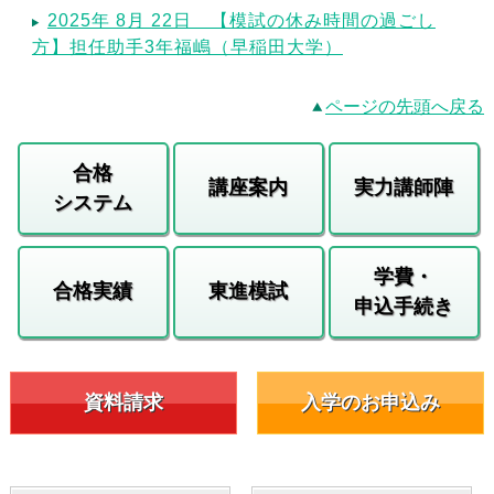
2025年 8月 22日 【模試の休み時間の過ごし
方】担任助手3年福嶋（早稲田大学）
ページの先頭へ戻る
合格
講座案内
実力講師陣
システム
学費・
合格実績
東進模試
申込手続き
資料請求
入学のお申込み