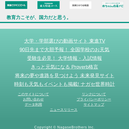
教育力こそが、国力だと思う。
大学・学部選びの動画サイト 東進TV
90日先まで大胆予報！ 全国学校のお天気
受験生必見！ 大学情報・入試情報
きっと元気になる Proverb格言
将来の夢や進路を見つけよう 未来発見サイト
時刻も天気もイベントも掲載! ナガセ世界時計
このサイトについて
リンクについて
お問い合わせ
プライバシーポリシー
データ利用
サイトマップ
ニュースリリース
Copyright © NagaseBrothers Inc.