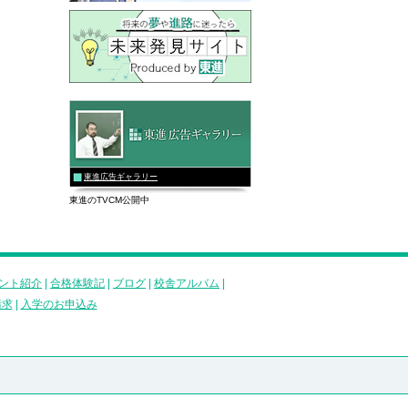
東進広告ギャラリー
東進のTVCM公開中
ント紹介
|
合格体験記
|
ブログ
|
校舎アルバム
|
請求
|
入学のお申込み