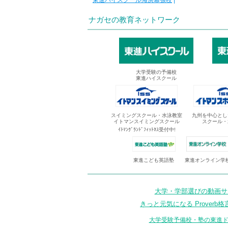
東進ハイスクール海浜幕張校
|
ナガセの教育ネットワーク
大学受験の予備校
東進ハイスクール
スイミングスクール・水泳教室
九州を中心とし
イトマンスイミングスクール
スクール・
ｲﾄﾏﾝｸﾞﾗﾝﾄﾞﾌｨｯﾄﾈｽ受付中!
東進オンライン学
東進こども英語塾
大学・学部選びの動画サイ
きっと元気になる Proverb格
大学受験予備校・塾の東進ド