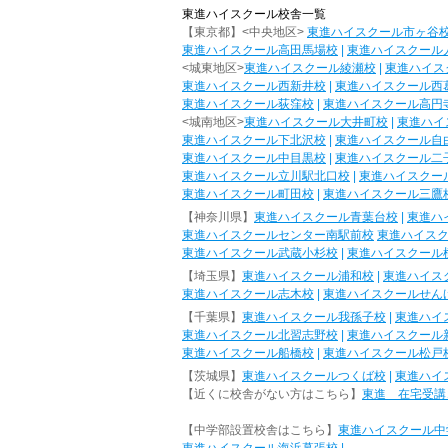
東進ハイスクール校舎一覧
【東京都】<中央地区>
東進ハイスクール市ヶ谷
東進ハイスクール高田馬場校
|
東進ハイスクール
<城東地区>
東進ハイスクール綾瀬校
|
東進ハイス
東進ハイスクール西新井校
|
東進ハイスクール西
東進ハイスクール荻窪校
|
東進ハイスクール高円
<城南地区>
東進ハイスクール大井町校
|
東進ハイ
東進ハイスクール下北沢校
|
東進ハイスクール自
東進ハイスクール中目黒校
|
東進ハイスクール二
東進ハイスクール立川駅北口校
|
東進ハイスクー
東進ハイスクール町田校
|
東進ハイスクール三鷹
【神奈川県】
東進ハイスクール青葉台校
|
東進ハ
東進ハイスクールセンター南駅前校
東進ハイス
東進ハイスクール武蔵小杉校
|
東進ハイスクール
【埼玉県】
東進ハイスクール浦和校
|
東進ハイス
東進ハイスクール志木校
|
東進ハイスクールせん
【千葉県】
東進ハイスクール我孫子校
|
東進ハイ
東進ハイスクール北習志野校
|
東進ハイスクール
東進ハイスクール船橋校
|
東進ハイスクール松戸
【茨城県】
東進ハイスクールつくば校
|
東進ハイ
【近くに校舎がない方はこちら】
東進 在宅受講
【中学部設置校舎はこちら】
東進ハイスクール中