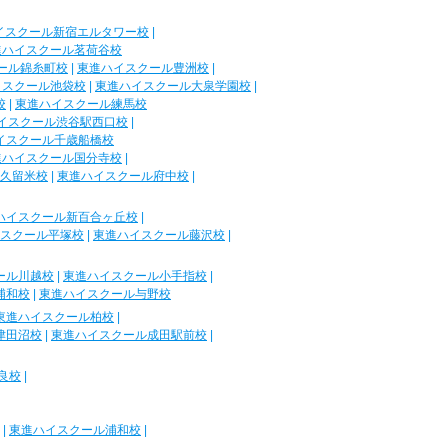
イスクール新宿エルタワー校
|
進ハイスクール茗荷谷校
ール錦糸町校
|
東進ハイスクール豊洲校
|
イスクール池袋校
|
東進ハイスクール大泉学園校
|
校
|
東進ハイスクール練馬校
イスクール渋谷駅西口校
|
イスクール千歳船橋校
進ハイスクール国分寺校
|
久留米校
|
東進ハイスクール府中校
|
ハイスクール新百合ヶ丘校
|
スクール平塚校
|
東進ハイスクール藤沢校
|
ール川越校
|
東進ハイスクール小手指校
|
浦和校
|
東進ハイスクール与野校
東進ハイスクール柏校
|
津田沼校
|
東進ハイスクール成田駅前校
|
良校
|
|
東進ハイスクール浦和校
|