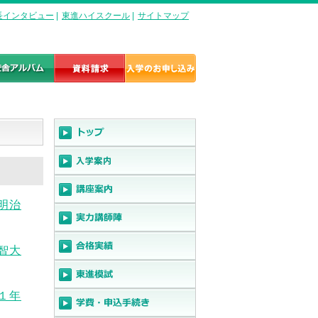
長インタビュー
|
東進ハイスクール
|
サイトマップ
（明治
上智大
手１年