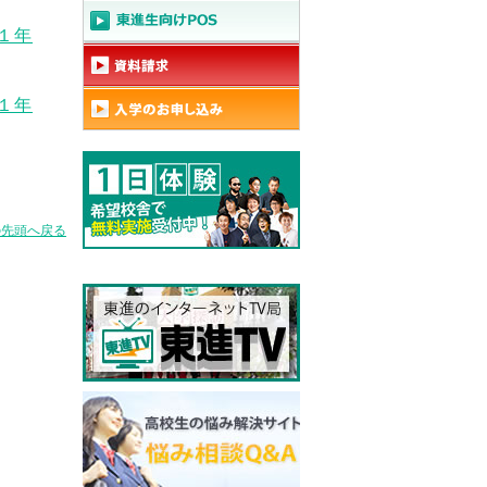
手１年
手１年
の先頭へ戻る