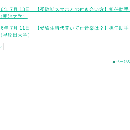
026年 7月 13日 【受験期スマホとの付き合い方】担任助
（明治大学）
026年 7月 11日 【受験生時代聞いてた音楽は？】担任助
（早稲田大学）
»
ページ
事