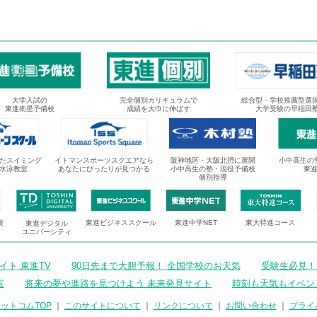
大学入試の
完全個別カリキュラムで
総合型・学校推薦型選
東進衛星予備校
成績を大巾に伸ばす
大学受験の早稲田
たスイミング
イトマンスポーツスクエアなら
阪神地区・大阪北摂に展開
小中高生の
水泳教室
あなたにぴったりが見つかる
小中高生の塾・現役予備校
東
個別指導
校
東進ビジネススクール
東進中学NET
東大特進コース
東進デジタル
ユニバーシティ
ト 東進TV
90日先まで大胆予報！ 全国学校のお天気
受験生必見！
言
将来の夢や進路を見つけよう 未来発見サイト
時刻も天気もイベン
ットコムTOP
｜
このサイトについて
｜
リンクについて
｜
お問い合わせ
｜
プライ