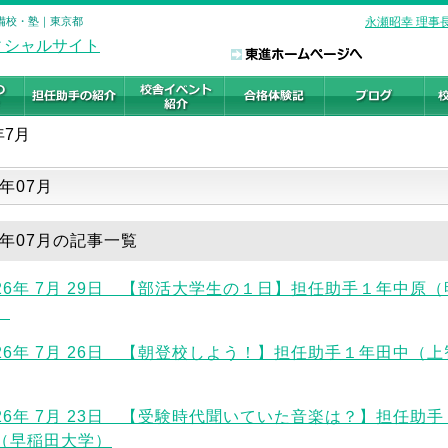
の予備校・塾｜東京都
永瀬昭幸 理事
年7月
一覧
6年07月
26年07月の記事一覧
026年 7月 29日 【部活大学生の１日】担任助手１年中原
）
026年 7月 26日 【朝登校しよう！】担任助手１年田中（
026年 7月 23日 【受験時代聞いていた音楽は？】担任助
（早稲田大学）