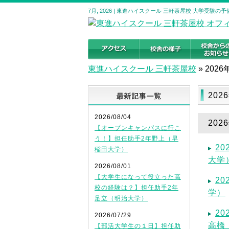
7月, 2026 | 東進ハイスクール 三軒茶屋校 大学受験
東進ハイスクール 三軒茶屋校
»
2026
最新記事
202
2026/08/04
20
【オープンキャンパスに行こ
う！】担任助手2年野上（早
2
稲田大学）
大学
2026/08/01
【大学生になって役立った高
2
校の経験は？】担任助手2年
学）
足立（明治大学）
2
2026/07/29
高橋
【部活大学生の１日】担任助