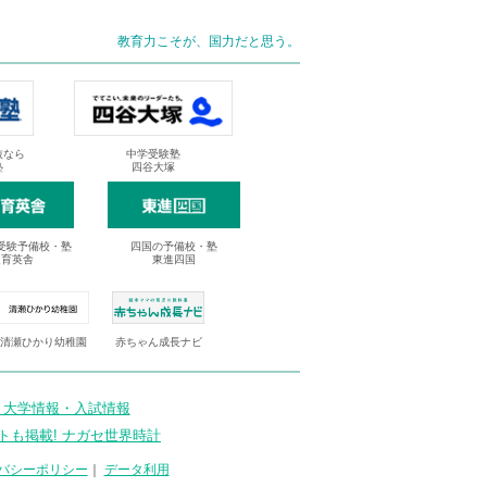
教育力こそが、国力だと思う。
抜なら
中学受験塾
塾
四谷大塚
受験予備校・塾
四国の予備校・塾
進育英舎
東進四国
清瀬ひかり幼稚園
赤ちゃん成長ナビ
 大学情報・入試情報
トも掲載! ナガセ世界時計
バシーポリシー
｜
データ利用