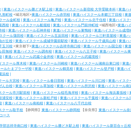
校
|
東進ハイスクール勝どき駅上校
|
東進ハイスクール新宿校 大学受験本科
|
東進ハ
人形町校
<城北地区>
東進ハイスクール赤羽校
|
東進ハイスクール本郷三丁目校
|
東
クール金町校
|
東進ハイスクール亀戸校
|
東進ハイスクール北千住校
|
東進ハイスク
葛西校
|
東進ハイスクール船堀校
|
東進ハイスクール門前仲町校
<城西地区>
東進ハ
寺校
|
東進ハイスクール石神井校
|
東進ハイスクール巣鴨校
|
東進ハイスクール成増
スクール蒲田校
|
東進ハイスクール五反田校
|
東進ハイスクール三軒茶屋校
|
東進ハ
由が丘校
|
東進ハイスクール成城学園前駅校
|
東進ハイスクール千歳烏山校
|
東進ハ
子玉川校
<東京都下>
東進ハイスクール吉祥寺南口校
|
東進ハイスクール国立校
|
東
ル田無校
東進ハイスクール調布校
|
東進ハイスクール八王子校
|
東進ハイスクール東
校
|
東進ハイスクール武蔵小金井校
|
東進ハイスクール武蔵境校
|
イスクール厚木校
|
東進ハイスクール川崎校
|
東進ハイスクール湘南台東口校
|
東進
クールたまプラーザ校
|
東進ハイスクール鶴見校
|
東進ハイスクール登戸校
|
東進ハイ
横浜校
|
クール大宮校
|
東進ハイスクール春日部校
|
東進ハイスクール川口校
|
東進ハイスク
げん台校
|
東進ハイスクール草加校
|
東進ハイスクール所沢校
|
東進ハイスクール南
スクール市川駅前校
|
東進ハイスクール稲毛海岸校
|
東進ハイスクール海浜幕張校
|
新浦安校
|
東進ハイスクール新松戸校
|
東進ハイスクール千葉校
|
東進ハイスクール
校
|
東進ハイスクール南柏校
|
東進ハイスクール八千代台校
スクール取手校
【静岡県】
東進ハイスクール静岡校
【奈良県】
東進ハイスクール奈
コース
学部吉祥寺南口校
|
東進ハイスクール勝どき駅上校
|
東進ハイスクール新百合ヶ丘校