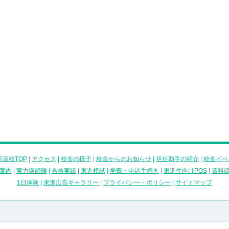
屋校TOP
|
アクセス
|
校舎の様子
|
校舎からのお知らせ
|
担任助手の紹介
|
校舎イベ
案内
|
実力講師陣
|
合格実績
|
東進模試
|
学費・申込手続き
|
東進生向けPOS
|
資料
1日体験
|
東進広告ギャラリー
|
プライバシー・ポリシー
|
サイトマップ