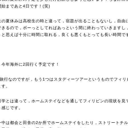
開始まであと4日です！(笑)
生の夏休みは高校生の時と違って，宿題が出ることもないし，自由
できるので，ボーっとしてればあっという間に終わっていきますし
うと思えば十分に時間に取れる，良くも悪くもとっても長い時間で
，今年海外に2回行く予定です！
は旅行なのですが，もう1つはスタディーツアーというものでフィリ
ます。
留学とは違って，ホームステイなどを通してフィリピンの現状を見
う感じです。
ー中は都会と田舎の2か所でホームステイをしたり，ストリートチ