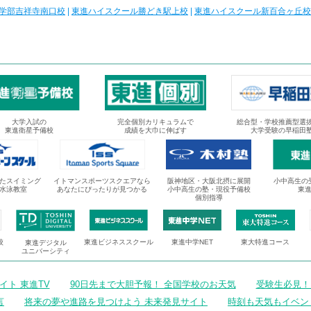
学部吉祥寺南口校
|
東進ハイスクール勝どき駅上校
|
東進ハイスクール新百合ヶ丘校
大学入試の
完全個別カリキュラムで
総合型・学校推薦型選
東進衛星予備校
成績を大巾に伸ばす
大学受験の早稲田
たスイミング
イトマンスポーツスクエアなら
阪神地区・大阪北摂に展開
小中高生の
水泳教室
あなたにぴったりが見つかる
小中高生の塾・現役予備校
東
個別指導
校
東進ビジネススクール
東進中学NET
東大特進コース
東進デジタル
ユニバーシティ
ト 東進TV
90日先まで大胆予報！ 全国学校のお天気
受験生必見！
言
将来の夢や進路を見つけよう 未来発見サイト
時刻も天気もイベン