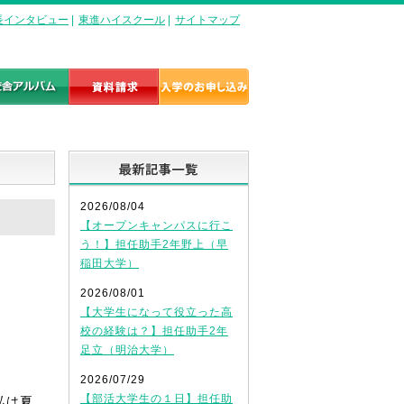
長インタビュー
|
東進ハイスクール
|
サイトマップ
最新記事一覧
2026/08/04
【オープンキャンパスに行こ
う！】担任助手2年野上（早
稲田大学）
2026/08/01
【大学生になって役立った高
校の経験は？】担任助手2年
足立（明治大学）
2026/07/29
【部活大学生の１日】担任助
私は夏