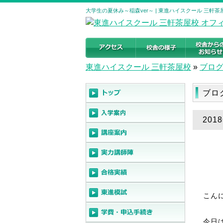
大学生の夏休み～稲森ver～ | 東進ハイスクール 三軒
東進ハイスクール 三軒茶屋校
»
ブロ
ブロ
201
こん
今日