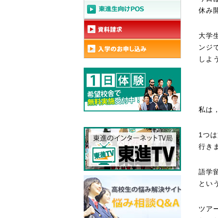
休み
大学
ンジ
しよ
私は
1つ
行き
語学
とい
ツア