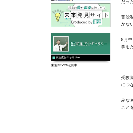
だっ
普段
かな
8月
事を
東進広告ギャラリー
東進のTVCM公開中
受験
につ
みな
こと