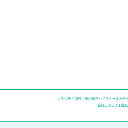
大学受験予備校・塾の東進ハイスクール三軒茶
合格システム
|
講座