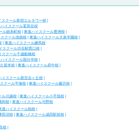
イスクール新宿エルタワー校
|
進ハイスクール茗荷谷校
ール錦糸町校
|
東進ハイスクール豊洲校
|
イスクール池袋校
|
東進ハイスクール大泉学園校
|
校
|
東進ハイスクール練馬校
イスクール渋谷駅西口校
|
イスクール千歳船橋校
進ハイスクール国分寺校
|
久留米校
|
東進ハイスクール府中校
|
ハイスクール新百合ヶ丘校
|
スクール平塚校
|
東進ハイスクール藤沢校
|
ール川越校
|
東進ハイスクール小手指校
|
浦和校
|
東進ハイスクール与野校
東進ハイスクール柏校
|
津田沼校
|
東進ハイスクール成田駅前校
|
良校
|