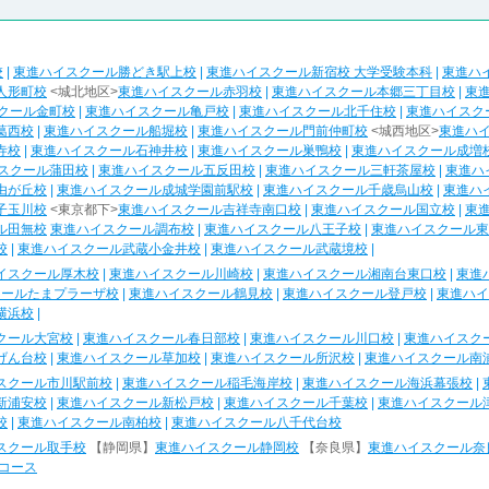
校
|
東進ハイスクール勝どき駅上校
|
東進ハイスクール新宿校 大学受験本科
|
東進ハ
人形町校
<城北地区>
東進ハイスクール赤羽校
|
東進ハイスクール本郷三丁目校
|
東
クール金町校
|
東進ハイスクール亀戸校
|
東進ハイスクール北千住校
|
東進ハイスク
葛西校
|
東進ハイスクール船堀校
|
東進ハイスクール門前仲町校
<城西地区>
東進ハ
寺校
|
東進ハイスクール石神井校
|
東進ハイスクール巣鴨校
|
東進ハイスクール成増
スクール蒲田校
|
東進ハイスクール五反田校
|
東進ハイスクール三軒茶屋校
|
東進ハ
由が丘校
|
東進ハイスクール成城学園前駅校
|
東進ハイスクール千歳烏山校
|
東進ハ
子玉川校
<東京都下>
東進ハイスクール吉祥寺南口校
|
東進ハイスクール国立校
|
東
ル田無校
東進ハイスクール調布校
|
東進ハイスクール八王子校
|
東進ハイスクール東
校
|
東進ハイスクール武蔵小金井校
|
東進ハイスクール武蔵境校
|
イスクール厚木校
|
東進ハイスクール川崎校
|
東進ハイスクール湘南台東口校
|
東進
クールたまプラーザ校
|
東進ハイスクール鶴見校
|
東進ハイスクール登戸校
|
東進ハイ
横浜校
|
クール大宮校
|
東進ハイスクール春日部校
|
東進ハイスクール川口校
|
東進ハイスク
げん台校
|
東進ハイスクール草加校
|
東進ハイスクール所沢校
|
東進ハイスクール南
スクール市川駅前校
|
東進ハイスクール稲毛海岸校
|
東進ハイスクール海浜幕張校
|
新浦安校
|
東進ハイスクール新松戸校
|
東進ハイスクール千葉校
|
東進ハイスクール
校
|
東進ハイスクール南柏校
|
東進ハイスクール八千代台校
スクール取手校
【静岡県】
東進ハイスクール静岡校
【奈良県】
東進ハイスクール奈
コース