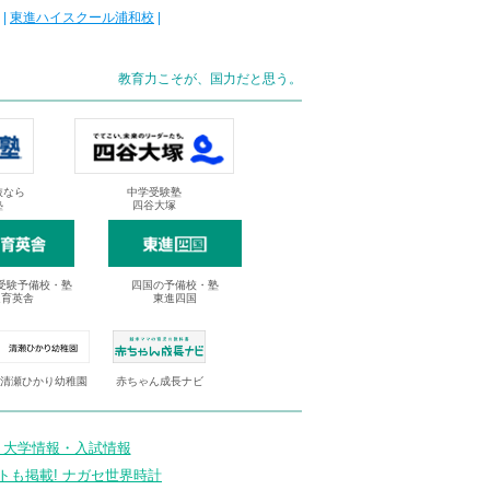
|
東進ハイスクール浦和校
|
教育力こそが、国力だと思う。
抜なら
中学受験塾
塾
四谷大塚
受験予備校・塾
四国の予備校・塾
進育英舎
東進四国
清瀬ひかり幼稚園
赤ちゃん成長ナビ
 大学情報・入試情報
トも掲載! ナガセ世界時計