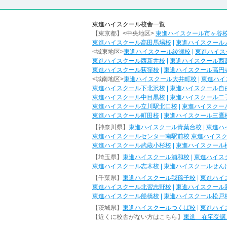
東進ハイスクール校舎一覧
【東京都】<中央地区>
東進ハイスクール市ヶ谷
東進ハイスクール高田馬場校
|
東進ハイスクール
<城東地区>
東進ハイスクール綾瀬校
|
東進ハイス
東進ハイスクール西新井校
|
東進ハイスクール西
東進ハイスクール荻窪校
|
東進ハイスクール高円
<城南地区>
東進ハイスクール大井町校
|
東進ハイ
東進ハイスクール下北沢校
|
東進ハイスクール自
東進ハイスクール中目黒校
|
東進ハイスクール二
東進ハイスクール立川駅北口校
|
東進ハイスクー
東進ハイスクール町田校
|
東進ハイスクール三鷹
【神奈川県】
東進ハイスクール青葉台校
|
東進ハ
東進ハイスクールセンター南駅前校
東進ハイス
東進ハイスクール武蔵小杉校
|
東進ハイスクール
【埼玉県】
東進ハイスクール浦和校
|
東進ハイス
東進ハイスクール志木校
|
東進ハイスクールせん
【千葉県】
東進ハイスクール我孫子校
|
東進ハイ
東進ハイスクール北習志野校
|
東進ハイスクール
東進ハイスクール船橋校
|
東進ハイスクール松戸
【茨城県】
東進ハイスクールつくば校
|
東進ハイ
【近くに校舎がない方はこちら】
東進 在宅受講