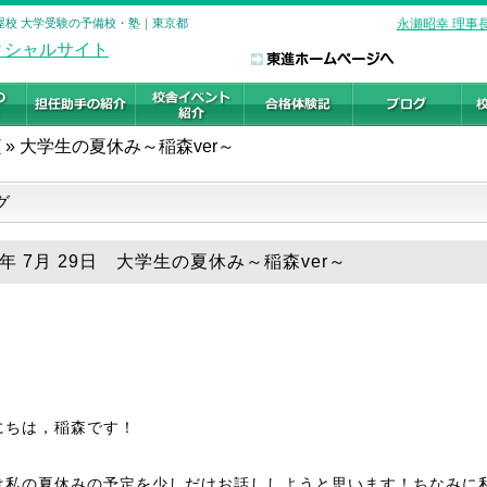
茶屋校 大学受験の予備校・塾｜東京都
永瀬昭幸 理事
グ
»
大学生の夏休み～稲森ver～
グ
8年 7月 29日 大学生の夏休み～稲森ver～
にちは，稲森です！
は私の夏休みの予定を少しだけお話ししようと思います！ちなみに