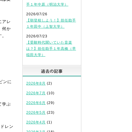
手１年中原（明治大学）
2026/07/26
【朝登校しよう！】担任助手
にアレ
１年田中（上智大学）
，何か
す。
2026/07/23
【受験時代聞いていた音楽
は？】担任助手１年高橋（早
稲田大学）
過去の記事
ピンに
2026年8月
(2)
2026年7月
(10)
2026年6月
(29)
て学ぶ
2026年5月
(23)
2026年4月
(1)
ルドレン