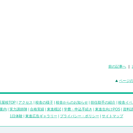
前の記事へ
|
ページ
屋校TOP
|
アクセス
|
校舎の様子
|
校舎からのお知らせ
|
担任助手の紹介
|
校舎イベ
案内
|
実力講師陣
|
合格実績
|
東進模試
|
学費・申込手続き
|
東進生向けPOS
|
資料
1日体験
|
東進広告ギャラリー
|
プライバシー・ポリシー
|
サイトマップ