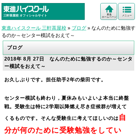
東進
三軒茶屋校
オフィシャルサイト
メニュー
ホームページ
東進ハイスクール 三軒茶屋校
»
ブログ
»
なんのために勉強す
るのか～センター模試をおえて～
ブログ
2018年 8月 27日 なんのために勉強するのか～センタ
ー模試をおえて～
お久しぶりです。担任助手2年の柴田です。
センター模試も終わり，夏休みもいよいよ本当に終盤
戦。受験生は特に2学期以降燃え尽き症候群が増えて
自
くるものです。そんな受験生に考えてほしいのは
分が何のために受験勉強をしてい