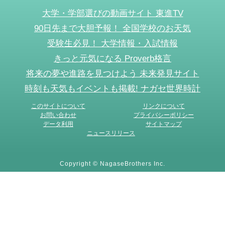
大学・学部選びの動画サイト 東進TV
90日先まで大胆予報！ 全国学校のお天気
受験生必見！ 大学情報・入試情報
きっと元気になる Proverb格言
将来の夢や進路を見つけよう 未来発見サイト
時刻も天気もイベントも掲載! ナガセ世界時計
このサイトについて
リンクについて
お問い合わせ
プライバシーポリシー
データ利用
サイトマップ
ニュースリリース
Copyright © NagaseBrothers Inc.