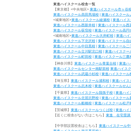
東進ハイスクール校舎一覧
【東京都】<中央地区>
東進ハイスクール市ヶ谷
東進ハイスクール高田馬場校
|
東進ハイスクール
<城東地区>
東進ハイスクール綾瀬校
|
東進ハイス
東進ハイスクール西新井校
|
東進ハイスクール西
東進ハイスクール荻窪校
|
東進ハイスクール高円
<城南地区>
東進ハイスクール大井町校
|
東進ハイ
東進ハイスクール下北沢校
|
東進ハイスクール自
東進ハイスクール中目黒校
|
東進ハイスクール二
東進ハイスクール立川駅北口校
|
東進ハイスクー
東進ハイスクール町田校
|
東進ハイスクール三鷹
【神奈川県】
東進ハイスクール青葉台校
|
東進ハ
東進ハイスクールセンター南駅前校
東進ハイス
東進ハイスクール武蔵小杉校
|
東進ハイスクール
【埼玉県】
東進ハイスクール浦和校
|
東進ハイス
東進ハイスクール志木校
|
東進ハイスクールせん
【千葉県】
東進ハイスクール我孫子校
|
東進ハイ
東進ハイスクール北習志野校
|
東進ハイスクール
東進ハイスクール船橋校
|
東進ハイスクール松戸
【茨城県】
東進ハイスクールつくば校
|
東進ハイ
【近くに校舎がない方はこちら】
東進 在宅受講
【中学部設置校舎はこちら】
東進ハイスクール中