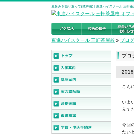
夏休みを振り返って(城戸編) | 東進ハイスクール 三軒
東進ハイスクール 三軒茶屋校
»
ブロ
ブロ
201
こん
いよ
立て
今回
たい