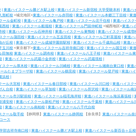
校
|
東進ハイスクール勝どき駅上校
|
東進ハイスクール新宿校 大学受験本科
|
東進ハ
人形町校
<城北地区>
東進ハイスクール赤羽校
|
東進ハイスクール本郷三丁目校
|
東
クール金町校
|
東進ハイスクール亀戸校
|
東進ハイスクール北千住校
|
東進ハイスク
葛西校
|
東進ハイスクール船堀校
|
東進ハイスクール門前仲町校
<城西地区>
東進ハ
寺校
|
東進ハイスクール石神井校
|
東進ハイスクール巣鴨校
|
東進ハイスクール成増
スクール蒲田校
|
東進ハイスクール五反田校
|
東進ハイスクール三軒茶屋校
|
東進ハ
由が丘校
|
東進ハイスクール成城学園前駅校
|
東進ハイスクール千歳烏山校
|
東進ハ
子玉川校
<東京都下>
東進ハイスクール吉祥寺南口校
|
東進ハイスクール国立校
|
東
ル田無校
東進ハイスクール調布校
|
東進ハイスクール八王子校
|
東進ハイスクール東
校
|
東進ハイスクール武蔵小金井校
|
東進ハイスクール武蔵境校
|
イスクール厚木校
|
東進ハイスクール川崎校
|
東進ハイスクール湘南台東口校
|
東進
クールたまプラーザ校
|
東進ハイスクール鶴見校
|
東進ハイスクール登戸校
|
東進ハイ
横浜校
|
クール大宮校
|
東進ハイスクール春日部校
|
東進ハイスクール川口校
|
東進ハイスク
げん台校
|
東進ハイスクール草加校
|
東進ハイスクール所沢校
|
東進ハイスクール南
スクール市川駅前校
|
東進ハイスクール稲毛海岸校
|
東進ハイスクール海浜幕張校
|
新浦安校
|
東進ハイスクール新松戸校
|
東進ハイスクール千葉校
|
東進ハイスクール
校
|
東進ハイスクール南柏校
|
東進ハイスクール八千代台校
スクール取手校
【静岡県】
東進ハイスクール静岡校
【奈良県】
東進ハイスクール奈
コース
学部吉祥寺南口校
|
東進ハイスクール勝どき駅上校
|
東進ハイスクール新百合ヶ丘校