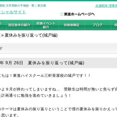
茶屋校 大学受験の予備校・塾｜東京都
永瀬昭幸 理事
グ
»
夏休みを振り返って(城戸編)
グ
8年 9月 26日 夏休みを振り返って(城戸編)
にちは！東進ハイスクール三軒茶屋校の城戸です！！
いよ９月が終わってしまいますね… 受験生は時間が無いと焦らず
た計画通りに勉強を進めていきましょう！
のテーマは夏休みの振り返りということで僕の夏休みを振りかえっ
と思います。