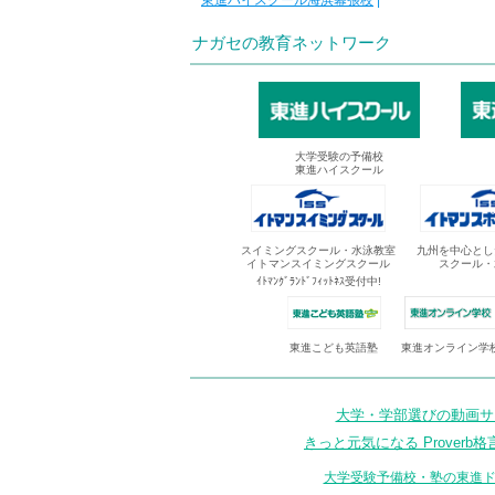
東進ハイスクール海浜幕張校
|
ナガセの教育ネットワーク
大学受験の予備校
東進ハイスクール
スイミングスクール・水泳教室
九州を中心とし
イトマンスイミングスクール
スクール・
ｲﾄﾏﾝｸﾞﾗﾝﾄﾞﾌｨｯﾄﾈｽ受付中!
東進オンライン学
東進こども英語塾
大学・学部選びの動画サイ
きっと元気になる Proverb格
大学受験予備校・塾の東進ド