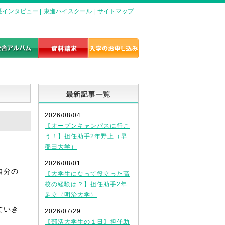
長インタビュー
|
東進ハイスクール
|
サイトマップ
最新記事一覧
2026/08/04
【オープンキャンパスに行こ
う！】担任助手2年野上（早
稲田大学）
2026/08/01
自分の
【大学生になって役立った高
校の経験は？】担任助手2年
足立（明治大学）
ていき
2026/07/29
【部活大学生の１日】担任助