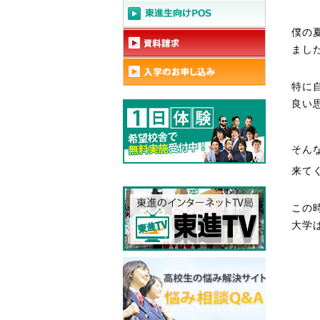
僕の
まし
特に
良い
そん
来て
この
大学