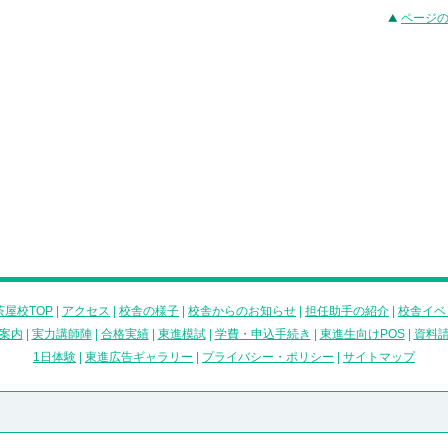
ページ
屋校TOP
|
アクセス
|
校舎の様子
|
校舎からのお知らせ
|
担任助手の紹介
|
校舎イベ
案内
|
実力講師陣
|
合格実績
|
東進模試
|
学費・申込手続き
|
東進生向けPOS
|
資料
1日体験
|
東進広告ギャラリー
|
プライバシー・ポリシー
|
サイトマップ