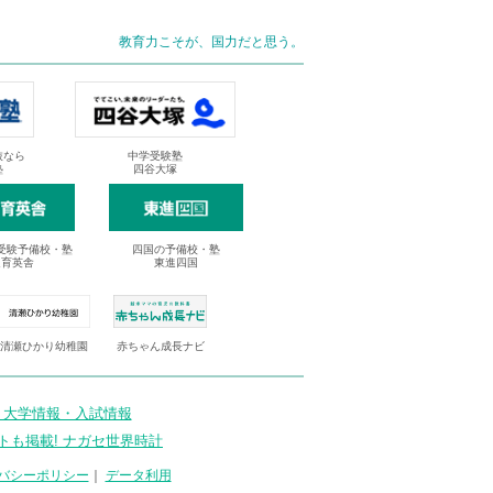
教育力こそが、国力だと思う。
抜なら
中学受験塾
塾
四谷大塚
受験予備校・塾
四国の予備校・塾
進育英舎
東進四国
清瀬ひかり幼稚園
赤ちゃん成長ナビ
 大学情報・入試情報
トも掲載! ナガセ世界時計
バシーポリシー
｜
データ利用