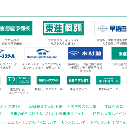
大学入試の
完全個別カリキュラムで
総合型・学校推薦型選
東進衛星予備校
成績を大巾に伸ばす
大学受験の早稲田
たスイミング
イトマンスポーツスクエアなら
阪神地区・大阪北摂に展開
小中高生の
水泳教室
あなたにぴったりが見つかる
小中高生の塾・現役予備校
東
個別指導
校
東進ビジネススクール
東進中学NET
東大特進コース
東進デジタル
ユニバーシティ
ト 東進TV
90日先まで大胆予報！ 全国学校のお天気
受験生必見！
言
将来の夢や進路を見つけよう 未来発見サイト
時刻も天気もイベン
ットコムTOP
｜
このサイトについて
｜
リンクについて
｜
お問い合わせ
｜
プライ