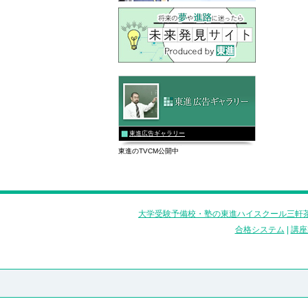
東進広告ギャラリー
東進のTVCM公開中
大学受験予備校・塾の東進ハイスクール三軒茶
合格システム
|
講座