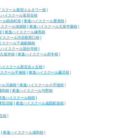
イスクール新宿エルタワー校
|
進ハイスクール茗荷谷校
ール錦糸町校
|
東進ハイスクール豊洲校
|
イスクール池袋校
|
東進ハイスクール大泉学園校
|
校
|
東進ハイスクール練馬校
イスクール渋谷駅西口校
|
イスクール千歳船橋校
進ハイスクール国分寺校
|
久留米校
|
東進ハイスクール府中校
|
ハイスクール新百合ヶ丘校
|
スクール平塚校
|
東進ハイスクール藤沢校
|
ール川越校
|
東進ハイスクール小手指校
|
浦和校
|
東進ハイスクール与野校
東進ハイスクール柏校
|
津田沼校
|
東進ハイスクール成田駅前校
|
良校
|
|
東進ハイスクール浦和校
|