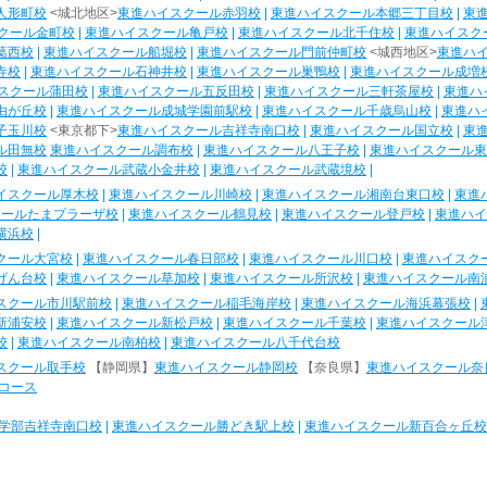
人形町校
<城北地区>
東進ハイスクール赤羽校
|
東進ハイスクール本郷三丁目校
|
東
クール金町校
|
東進ハイスクール亀戸校
|
東進ハイスクール北千住校
|
東進ハイスク
葛西校
|
東進ハイスクール船堀校
|
東進ハイスクール門前仲町校
<城西地区>
東進ハ
寺校
|
東進ハイスクール石神井校
|
東進ハイスクール巣鴨校
|
東進ハイスクール成増
スクール蒲田校
|
東進ハイスクール五反田校
|
東進ハイスクール三軒茶屋校
|
東進ハ
由が丘校
|
東進ハイスクール成城学園前駅校
|
東進ハイスクール千歳烏山校
|
東進ハ
子玉川校
<東京都下>
東進ハイスクール吉祥寺南口校
|
東進ハイスクール国立校
|
東
ル田無校
東進ハイスクール調布校
|
東進ハイスクール八王子校
|
東進ハイスクール東
校
|
東進ハイスクール武蔵小金井校
|
東進ハイスクール武蔵境校
|
イスクール厚木校
|
東進ハイスクール川崎校
|
東進ハイスクール湘南台東口校
|
東進
クールたまプラーザ校
|
東進ハイスクール鶴見校
|
東進ハイスクール登戸校
|
東進ハイ
横浜校
|
クール大宮校
|
東進ハイスクール春日部校
|
東進ハイスクール川口校
|
東進ハイスク
げん台校
|
東進ハイスクール草加校
|
東進ハイスクール所沢校
|
東進ハイスクール南
スクール市川駅前校
|
東進ハイスクール稲毛海岸校
|
東進ハイスクール海浜幕張校
|
新浦安校
|
東進ハイスクール新松戸校
|
東進ハイスクール千葉校
|
東進ハイスクール
校
|
東進ハイスクール南柏校
|
東進ハイスクール八千代台校
スクール取手校
【静岡県】
東進ハイスクール静岡校
【奈良県】
東進ハイスクール奈
コース
学部吉祥寺南口校
|
東進ハイスクール勝どき駅上校
|
東進ハイスクール新百合ヶ丘校