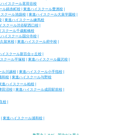
進ハイスクール茗荷谷校
ール錦糸町校
|
東進ハイスクール豊洲校
|
イスクール池袋校
|
東進ハイスクール大泉学園校
|
校
|
東進ハイスクール練馬校
イスクール渋谷駅西口校
|
イスクール千歳船橋校
進ハイスクール国分寺校
|
久留米校
|
東進ハイスクール府中校
|
ハイスクール新百合ヶ丘校
|
スクール平塚校
|
東進ハイスクール藤沢校
|
ール川越校
|
東進ハイスクール小手指校
|
浦和校
|
東進ハイスクール与野校
東進ハイスクール柏校
|
津田沼校
|
東進ハイスクール成田駅前校
|
良校
|
|
東進ハイスクール浦和校
|