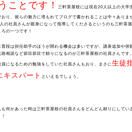
うことです！
三軒茶屋校には現在20人以上の大学
がおり、彼らの魅力に埋もれてブログで書かれることは中々ありま
3人の社員さんが親身になって指導してくださるというのも三軒茶
ころの一つです！
に普段は担任助手のほうが関わる機会は多いですが、講座追加や併
進路相談など節目節目で頼りになるのが三軒茶屋校の社員さんです
生徒
教員になるための勉強をしていた社員さんもおり、まさに
エキスパート
といえるでしょう。
んも何かあった時は三軒茶屋校の社員さんをどんどん頼りにしてい
！！