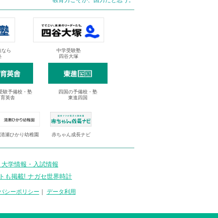
教育力こそが、国力だと思う。
抜なら
中学受験塾
塾
四谷大塚
受験予備校・塾
四国の予備校・塾
進育英舎
東進四国
清瀬ひかり幼稚園
赤ちゃん成長ナビ
 大学情報・入試情報
トも掲載! ナガセ世界時計
バシーポリシー
｜
データ利用