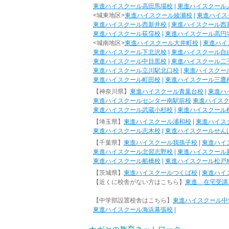
東進ハイスクール高田馬場校
|
東進ハイスクール
<城東地区>
東進ハイスクール綾瀬校
|
東進ハイス
東進ハイスクール西新井校
|
東進ハイスクール西
東進ハイスクール荻窪校
|
東進ハイスクール高円
<城南地区>
東進ハイスクール大井町校
|
東進ハイ
東進ハイスクール下北沢校
|
東進ハイスクール自
東進ハイスクール中目黒校
|
東進ハイスクール二
東進ハイスクール立川駅北口校
|
東進ハイスクー
東進ハイスクール町田校
|
東進ハイスクール三鷹
【神奈川県】
東進ハイスクール青葉台校
|
東進ハ
東進ハイスクールセンター南駅前校
東進ハイス
東進ハイスクール武蔵小杉校
|
東進ハイスクール
【埼玉県】
東進ハイスクール浦和校
|
東進ハイス
東進ハイスクール志木校
|
東進ハイスクールせん
【千葉県】
東進ハイスクール我孫子校
|
東進ハイ
東進ハイスクール北習志野校
|
東進ハイスクール
東進ハイスクール船橋校
|
東進ハイスクール松戸
【茨城県】
東進ハイスクールつくば校
|
東進ハイ
【近くに校舎がない方はこちら】
東進 在宅受講
【中学部設置校舎はこちら】
東進ハイスクール中
東進ハイスクール海浜幕張校
|