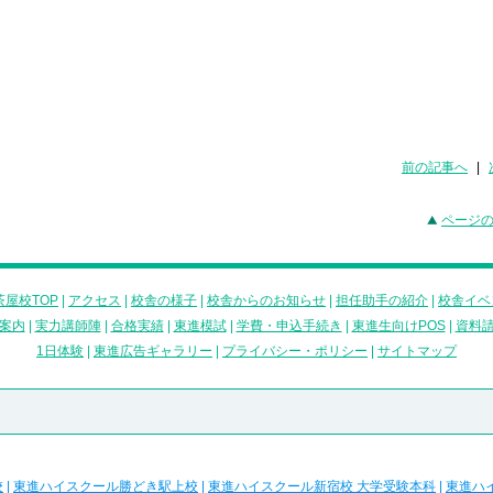
前の記事へ
|
ページ
屋校TOP
|
アクセス
|
校舎の様子
|
校舎からのお知らせ
|
担任助手の紹介
|
校舎イベ
案内
|
実力講師陣
|
合格実績
|
東進模試
|
学費・申込手続き
|
東進生向けPOS
|
資料
1日体験
|
東進広告ギャラリー
|
プライバシー・ポリシー
|
サイトマップ
校
|
東進ハイスクール勝どき駅上校
|
東進ハイスクール新宿校 大学受験本科
|
東進ハ