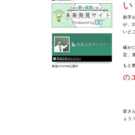
い
助手
が、
いと
確か
定、
東進広告ギャラリー
もと
東進のTVCM公開中
の
皆さ
ょう