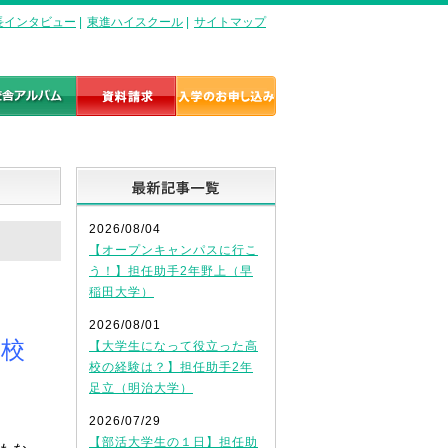
長インタビュー
|
東進ハイスクール
|
サイトマップ
最新記事一覧
2026/08/04
【オープンキャンパスに行こ
う！】担任助手2年野上（早
稲田大学）
2026/08/01
茶校
【大学生になって役立った高
校の経験は？】担任助手2年
足立（明治大学）
2026/07/29
【部活大学生の１日】担任助