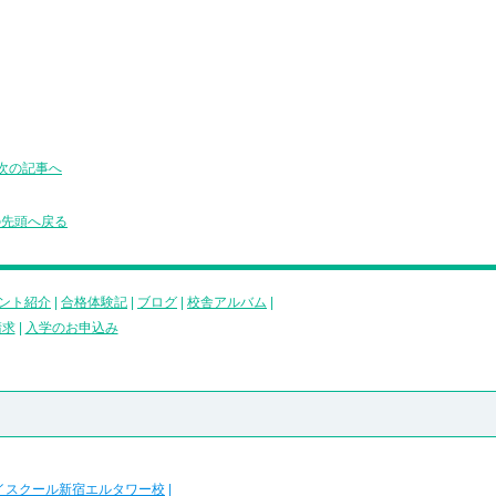
次の記事へ
の先頭へ戻る
ント紹介
|
合格体験記
|
ブログ
|
校舎アルバム
|
請求
|
入学のお申込み
イスクール新宿エルタワー校
|