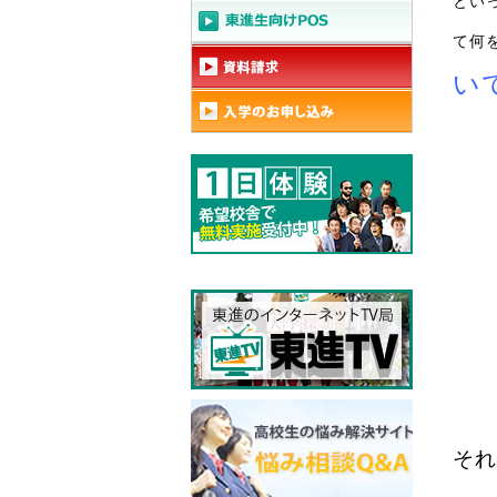
とい
て何
い
それ