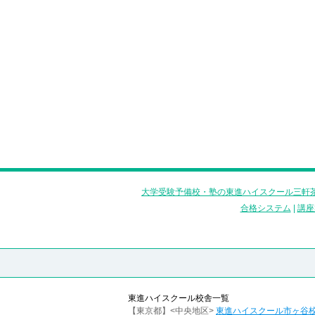
大学受験予備校・塾の東進ハイスクール三軒茶
合格システム
|
講座
東進ハイスクール校舎一覧
【東京都】<中央地区>
東進ハイスクール市ヶ谷