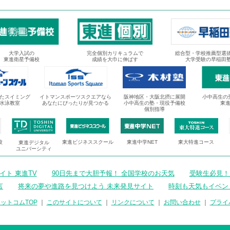
大学入試の
完全個別カリキュラムで
総合型・学校推薦型選
東進衛星予備校
成績を大巾に伸ばす
大学受験の早稲田
たスイミング
イトマンスポーツスクエアなら
阪神地区・大阪北摂に展開
小中高生の
水泳教室
あなたにぴったりが見つかる
小中高生の塾・現役予備校
東
個別指導
校
東進ビジネススクール
東進中学NET
東大特進コース
東進デジタル
ユニバーシティ
ト 東進TV
90日先まで大胆予報！ 全国学校のお天気
受験生必見！
言
将来の夢や進路を見つけよう 未来発見サイト
時刻も天気もイベン
ットコムTOP
｜
このサイトについて
｜
リンクについて
｜
お問い合わせ
｜
プライ