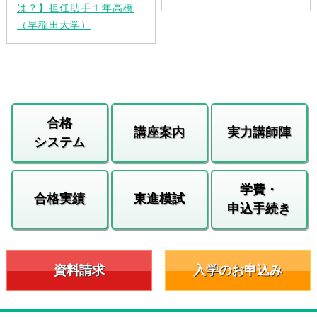
は？】担任助手１年高橋
（早稲田大学）
合格
講座案内
実力講師陣
システム
学費・
合格実績
東進模試
申込手続き
資料請求
入学のお申込み