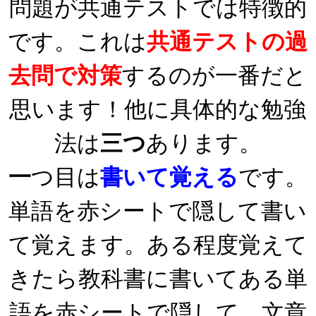
問題が共通テストでは特徴的
です。これは
共通テストの過
去問で対策
するのが一番だと
思います！他に具体的な勉強
法は
三つ
あります。
一
つ目は
書いて覚える
です。
単語を赤シートで隠して書い
て覚えます。ある程度覚えて
きたら教科書に書いてある単
語を赤シートで隠して、文章