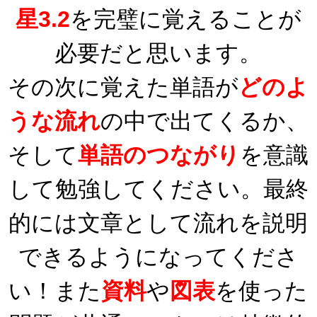
星3.2
を完璧に覚えることが
必要だと思います。
その次に覚えた単語が
どのよ
うな流れ
の中で出てくるか、
そして
単語のつながり
を意識
して勉強してください。最終
的には文章として流れを説明
できるようになってくださ
い！また
資料
や
図表
を使った