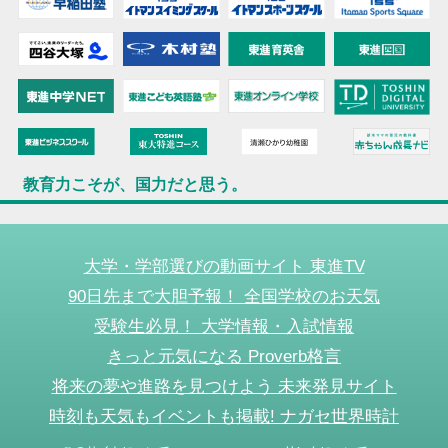
教育力こそが、国力だと思う。
大学・学部選びの動画サイト 東進TV
90日先まで大胆予報！ 全国学校のお天気
受験生必見！ 大学情報・入試情報
きっと元気になる Proverb格言
将来の夢や進路を見つけよう 未来発見サイト
時刻も天気もイベントも掲載! ナガセ世界時計