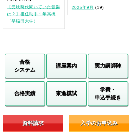
【受験時代聞いていた音楽
2025年9月
(19)
は？】担任助手１年高橋
（早稲田大学）
合格
講座案内
実力講師陣
システム
学費・
合格実績
東進模試
申込手続き
資料請求
入学のお申込み