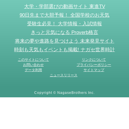
大学・学部選びの動画サイト 東進TV
90日先まで大胆予報！ 全国学校のお天気
受験生必見！ 大学情報・入試情報
きっと元気になる Proverb格言
将来の夢や進路を見つけよう 未来発見サイト
時刻も天気もイベントも掲載! ナガセ世界時計
このサイトについて
リンクについて
お問い合わせ
プライバシーポリシー
データ利用
サイトマップ
ニュースリリース
Copyright © NagaseBrothers Inc.