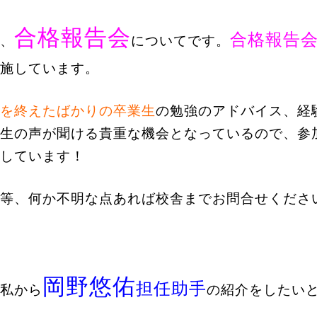
合格報告会
合格報告
、
についてです。
施しています。
を終えたばかりの卒業生
の勉強のアドバイス、経
生の声が聞ける貴重な機会となっているので、参
しています！
等、何か不明な点あれば校舎までお問合せくださ
岡野悠佑
担任助手
私から
の紹介をしたい