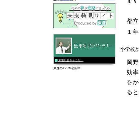
ます
都立
１年
小学校
東進広告ギャラリー
岡野
東進のTVCM公開中
効率
をか
ると