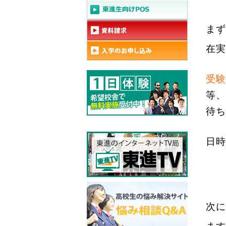
まず
在実
受験
等、
待ち
日時
次に