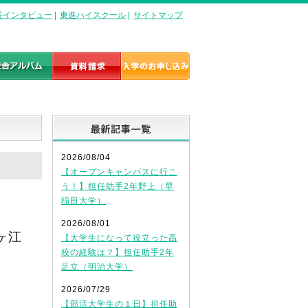
長インタビュー
|
東進ハイスクール
|
サイトマップ
最新記事一覧
2026/08/04
【オープンキャンパスに行こ
う！】担任助手2年野上（早
稲田大学）
2026/08/01
ヶ江
【大学生になって役立った高
校の経験は？】担任助手2年
足立（明治大学）
2026/07/29
【部活大学生の１日】担任助