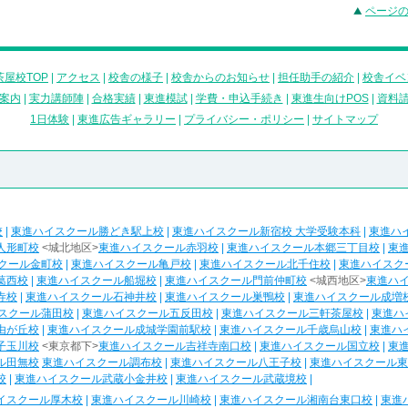
ページ
屋校TOP
|
アクセス
|
校舎の様子
|
校舎からのお知らせ
|
担任助手の紹介
|
校舎イベ
案内
|
実力講師陣
|
合格実績
|
東進模試
|
学費・申込手続き
|
東進生向けPOS
|
資料
1日体験
|
東進広告ギャラリー
|
プライバシー・ポリシー
|
サイトマップ
校
|
東進ハイスクール勝どき駅上校
|
東進ハイスクール新宿校 大学受験本科
|
東進ハ
人形町校
<城北地区>
東進ハイスクール赤羽校
|
東進ハイスクール本郷三丁目校
|
東
クール金町校
|
東進ハイスクール亀戸校
|
東進ハイスクール北千住校
|
東進ハイスク
葛西校
|
東進ハイスクール船堀校
|
東進ハイスクール門前仲町校
<城西地区>
東進ハ
寺校
|
東進ハイスクール石神井校
|
東進ハイスクール巣鴨校
|
東進ハイスクール成増
スクール蒲田校
|
東進ハイスクール五反田校
|
東進ハイスクール三軒茶屋校
|
東進ハ
由が丘校
|
東進ハイスクール成城学園前駅校
|
東進ハイスクール千歳烏山校
|
東進ハ
子玉川校
<東京都下>
東進ハイスクール吉祥寺南口校
|
東進ハイスクール国立校
|
東
ル田無校
東進ハイスクール調布校
|
東進ハイスクール八王子校
|
東進ハイスクール東
校
|
東進ハイスクール武蔵小金井校
|
東進ハイスクール武蔵境校
|
イスクール厚木校
|
東進ハイスクール川崎校
|
東進ハイスクール湘南台東口校
|
東進