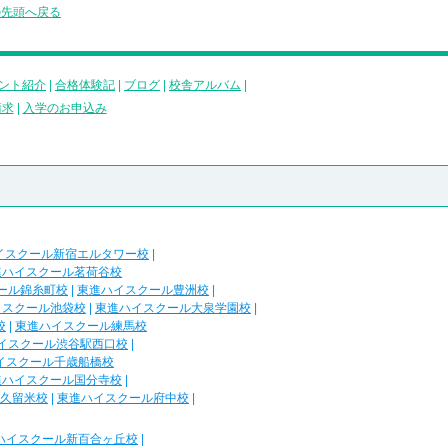
の先頭へ戻る
ント紹介
|
合格体験記
|
ブログ
|
校舎アルバム
|
請求
|
入学のお申込み
イスクール新宿エルタワー校
|
進ハイスクール茗荷谷校
ール錦糸町校
|
東進ハイスクール豊洲校
|
イスクール池袋校
|
東進ハイスクール大泉学園校
|
校
|
東進ハイスクール練馬校
イスクール渋谷駅西口校
|
イスクール千歳船橋校
進ハイスクール国分寺校
|
久留米校
|
東進ハイスクール府中校
|
ハイスクール新百合ヶ丘校
|