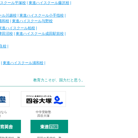
スクール平塚校
|
東進ハイスクール藤沢校
|
ール川越校
|
東進ハイスクール小手指校
|
浦和校
|
東進ハイスクール与野校
東進ハイスクール柏校
|
津田沼校
|
東進ハイスクール成田駅前校
|
良校
|
|
東進ハイスクール浦和校
|
教育力こそが、国力だと思う。
抜なら
中学受験塾
塾
四谷大塚