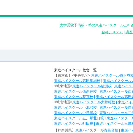
大学受験予備校・塾の東進ハイスクール三軒茶
合格システム
|
講座
東進ハイスクール校舎一覧
【東京都】<中央地区>
東進ハイスクール市ヶ谷
東進ハイスクール高田馬場校
|
東進ハイスクール
<城東地区>
東進ハイスクール綾瀬校
|
東進ハイス
東進ハイスクール西新井校
|
東進ハイスクール西
東進ハイスクール荻窪校
|
東進ハイスクール高円
<城南地区>
東進ハイスクール大井町校
|
東進ハイ
東進ハイスクール下北沢校
|
東進ハイスクール自
東進ハイスクール中目黒校
|
東進ハイスクール二
東進ハイスクール立川駅北口校
|
東進ハイスクー
東進ハイスクール町田校
|
東進ハイスクール三鷹
【神奈川県】
東進ハイスクール青葉台校
|
東進ハ