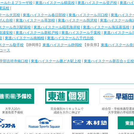
クールたまプラーザ校
|
東進ハイスクール鶴見校
|
東進ハイスクール登戸校
|
東進ハイ
横浜校
|
クール大宮校
|
東進ハイスクール春日部校
|
東進ハイスクール川口校
|
東進ハイスク
げん台校
|
東進ハイスクール草加校
|
東進ハイスクール所沢校
|
東進ハイスクール南
スクール市川駅前校
|
東進ハイスクール稲毛海岸校
|
東進ハイスクール海浜幕張校
|
新浦安校
|
東進ハイスクール新松戸校
|
東進ハイスクール千葉校
|
東進ハイスクール
校
|
東進ハイスクール南柏校
|
東進ハイスクール八千代台校
スクール取手校
【静岡県】
東進ハイスクール静岡校
【奈良県】
東進ハイスクール奈
コース
学部吉祥寺南口校
|
東進ハイスクール勝どき駅上校
|
東進ハイスクール新百合ヶ丘校
大学入試の
完全個別カリキュラムで
総合型・学校推薦型選
東進衛星予備校
成績を大巾に伸ばす
大学受験の早稲田