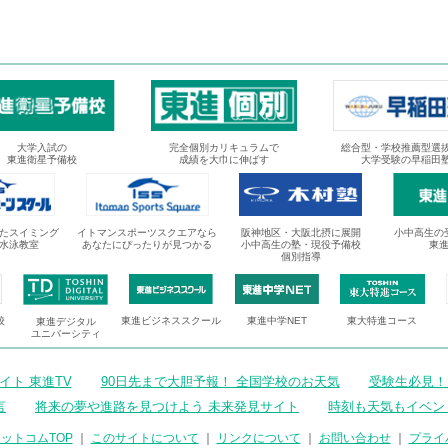
大学入試の
完全個別カリキュラムで
総合型・学校推薦型選
東進衛星予備校
成績を大巾に伸ばす
大学受験の早稲田
たスイミング
イトマンスポーツスクエアなら
阪神地区・大阪北摂に展開
小中高生の
水泳教室
あなたにぴったりが見つかる
小中高生の塾・現役予備校
東
個別指導
校
東進ビジネススクール
東進中学NET
東大特進コース
東進デジタル
ユニバーシティ
ト 東進TV
90日先まで大胆予報！ 全国学校のお天気
受験生必見！
言
将来の夢や進路を見つけよう 未来発見サイト
時刻も天気もイベン
ットコムTOP
｜
このサイトについて
｜
リンクについて
｜
お問い合わせ
｜
プライ