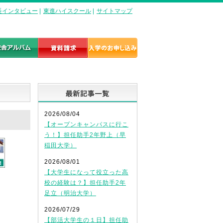
長インタビュー
|
東進ハイスクール
|
サイトマップ
最新記事一覧
2026/08/04
【オープンキャンパスに行こ
う！】担任助手2年野上（早
稲田大学）
2026/08/01
【大学生になって役立った高
校の経験は？】担任助手2年
足立（明治大学）
2026/07/29
【部活大学生の１日】担任助