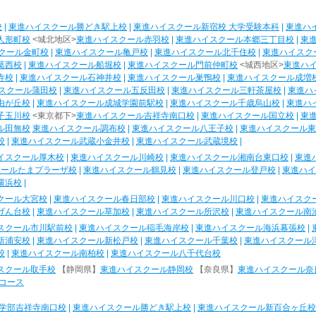
校
|
東進ハイスクール勝どき駅上校
|
東進ハイスクール新宿校 大学受験本科
|
東進ハ
人形町校
<城北地区>
東進ハイスクール赤羽校
|
東進ハイスクール本郷三丁目校
|
東
クール金町校
|
東進ハイスクール亀戸校
|
東進ハイスクール北千住校
|
東進ハイスク
葛西校
|
東進ハイスクール船堀校
|
東進ハイスクール門前仲町校
<城西地区>
東進ハ
寺校
|
東進ハイスクール石神井校
|
東進ハイスクール巣鴨校
|
東進ハイスクール成増
スクール蒲田校
|
東進ハイスクール五反田校
|
東進ハイスクール三軒茶屋校
|
東進ハ
由が丘校
|
東進ハイスクール成城学園前駅校
|
東進ハイスクール千歳烏山校
|
東進ハ
子玉川校
<東京都下>
東進ハイスクール吉祥寺南口校
|
東進ハイスクール国立校
|
東
ル田無校
東進ハイスクール調布校
|
東進ハイスクール八王子校
|
東進ハイスクール東
校
|
東進ハイスクール武蔵小金井校
|
東進ハイスクール武蔵境校
|
イスクール厚木校
|
東進ハイスクール川崎校
|
東進ハイスクール湘南台東口校
|
東進
クールたまプラーザ校
|
東進ハイスクール鶴見校
|
東進ハイスクール登戸校
|
東進ハイ
横浜校
|
クール大宮校
|
東進ハイスクール春日部校
|
東進ハイスクール川口校
|
東進ハイスク
げん台校
|
東進ハイスクール草加校
|
東進ハイスクール所沢校
|
東進ハイスクール南
スクール市川駅前校
|
東進ハイスクール稲毛海岸校
|
東進ハイスクール海浜幕張校
|
新浦安校
|
東進ハイスクール新松戸校
|
東進ハイスクール千葉校
|
東進ハイスクール
校
|
東進ハイスクール南柏校
|
東進ハイスクール八千代台校
スクール取手校
【静岡県】
東進ハイスクール静岡校
【奈良県】
東進ハイスクール奈
コース
学部吉祥寺南口校
|
東進ハイスクール勝どき駅上校
|
東進ハイスクール新百合ヶ丘校