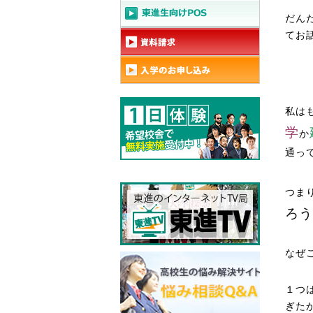
だん
てお
私は
学
か
通っ
つま
ろう
なぜ
１つ
ぎた