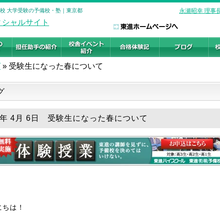
屋校 大学受験の予備校・塾｜東京都
永瀬昭幸 理事
グ
»
受験生になった春について
グ
19年 4月 6日 受験生になった春について
にちは！