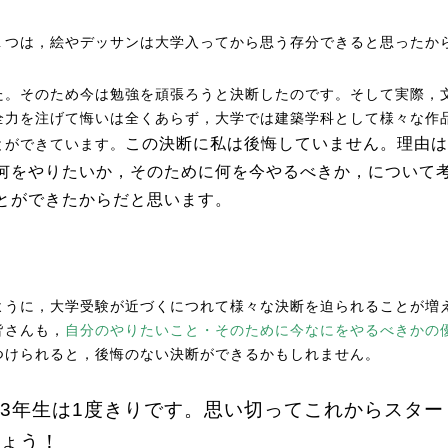
１つは，絵やデッサンは大学入ってから思う存分できると思ったか
た。そのため今は勉強を頑張ろうと決断したのです。そして実際，
全力を注げて悔いは全くあらず，大学では建築学科として様々な作
この決断に私は後悔していません。理由は
とができています。
何をやりたいか，そのために何を今やるべきか，について
とができたからだと思います。
ように，大学受験が近づくにつれて様々な決断を迫られることが増
皆さんも，
自分のやりたいこと・そのために今なにをやるべきかの
つけられると，後悔のない決断ができるかもしれません。
3年生は1度きりです。思い切ってこれからスター
ょう！