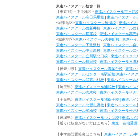
東進ハイスクール校舎一覧
【東京都】<中央地区>
東進ハイスクール市ヶ谷
東進ハイスクール高田馬場校
|
東進ハイスクール
<城東地区>
東進ハイスクール綾瀬校
|
東進ハイス
東進ハイスクール西新井校
|
東進ハイスクール西
東進ハイスクール荻窪校
|
東進ハイスクール高円
<城南地区>
東進ハイスクール大井町校
|
東進ハイ
東進ハイスクール下北沢校
|
東進ハイスクール自
東進ハイスクール中目黒校
|
東進ハイスクール二
東進ハイスクール立川駅北口校
|
東進ハイスクー
東進ハイスクール町田校
|
東進ハイスクール三鷹
【神奈川県】
東進ハイスクール青葉台校
|
東進ハ
東進ハイスクールセンター南駅前校
東進ハイス
東進ハイスクール武蔵小杉校
|
東進ハイスクール
【埼玉県】
東進ハイスクール浦和校
|
東進ハイス
東進ハイスクール志木校
|
東進ハイスクールせん
【千葉県】
東進ハイスクール我孫子校
|
東進ハイ
東進ハイスクール北習志野校
|
東進ハイスクール
東進ハイスクール船橋校
|
東進ハイスクール松戸
【茨城県】
東進ハイスクールつくば校
|
東進ハイ
【近くに校舎がない方はこちら】
東進 在宅受講
【中学部設置校舎はこちら】
東進ハイスクール中