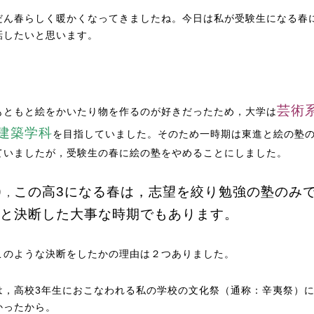
だん春らしく暖かくなってきましたね。今日は私が受験生になる春
話したいと思います。
芸術
もともと絵をかいたり物を作るのが好きだったため，大学は
建築学科
を目指していました。そのため一時期は東進と絵の塾
ていましたが，受験生の春に絵の塾をやめることにしました。
この高3になる春は，志望を絞り勉強の塾のみ
り，
と決断した大事な時期でもあります。
このような決断をしたかの理由は２つありました。
は，高校3年生におこなわれる私の学校の文化祭（通称：辛夷祭）
かったから。