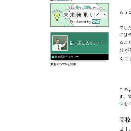
もう
でし
には
るこ
分が
東進広告ギャラリー
くこ
東進のTVCM公開中
この
す。
位
を
高校
まし