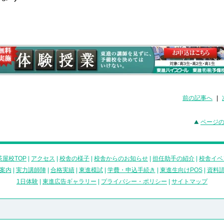
前の記事へ
|
ページ
屋校TOP
|
アクセス
|
校舎の様子
|
校舎からのお知らせ
|
担任助手の紹介
|
校舎イベ
案内
|
実力講師陣
|
合格実績
|
東進模試
|
学費・申込手続き
|
東進生向けPOS
|
資料
1日体験
|
東進広告ギャラリー
|
プライバシー・ポリシー
|
サイトマップ