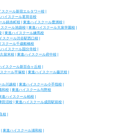
イスクール新宿エルタワー校
|
進ハイスクール茗荷谷校
ール錦糸町校
|
東進ハイスクール豊洲校
|
イスクール池袋校
|
東進ハイスクール大泉学園校
|
校
|
東進ハイスクール練馬校
イスクール渋谷駅西口校
|
イスクール千歳船橋校
進ハイスクール国分寺校
|
久留米校
|
東進ハイスクール府中校
|
ハイスクール新百合ヶ丘校
|
スクール平塚校
|
東進ハイスクール藤沢校
|
ール川越校
|
東進ハイスクール小手指校
|
浦和校
|
東進ハイスクール与野校
東進ハイスクール柏校
|
津田沼校
|
東進ハイスクール成田駅前校
|
良校
|
|
東進ハイスクール浦和校
|