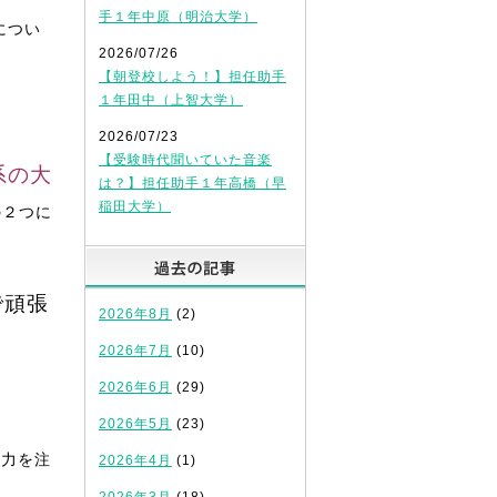
手１年中原（明治大学）
につい
2026/07/26
【朝登校しよう！】担任助手
１年田中（上智大学）
2026/07/23
【受験時代聞いていた音楽
系の大
は？】担任助手１年高橋（早
稲田大学）
の２つに
過去の記事
で頑張
2026年8月
(2)
2026年7月
(10)
2026年6月
(29)
2026年5月
(23)
に力を注
2026年4月
(1)