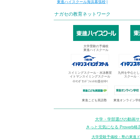
東進ハイスクール海浜幕張校
|
ナガセの教育ネットワーク
大学受験の予備校
東進ハイスクール
スイミングスクール・水泳教室
九州を中心とし
イトマンスイミングスクール
スクール・
ｲﾄﾏﾝｸﾞﾗﾝﾄﾞﾌｨｯﾄﾈｽ受付中!
東進オンライン学
東進こども英語塾
大学・学部選びの動画サイ
きっと元気になる Proverb格
大学受験予備校・塾の東進ド