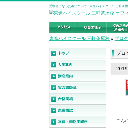
受験生になった春について | 東進ハイスクール 三軒茶
東進ハイスクール 三軒茶屋校
»
ブロ
ブロ
20
こん