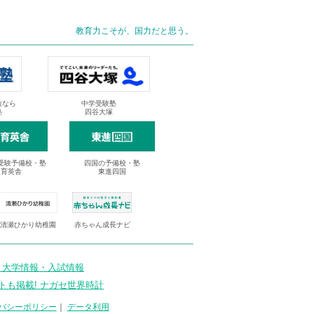
教育力こそが、国力だと思う。
抜なら
中学受験塾
塾
四谷大塚
受験予備校・塾
四国の予備校・塾
進育英舎
東進四国
清瀬ひかり幼稚園
赤ちゃん成長ナビ
 大学情報・入試情報
トも掲載! ナガセ世界時計
バシーポリシー
｜
データ利用