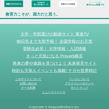
教育力こそが、国力だと思う。
大学・学部選びの動画サイト 東進TV
90日先まで大胆予報！ 全国学校のお天気
受験生必見！ 大学情報・入試情報
きっと元気になる Proverb格言
将来の夢や進路を見つけよう 未来発見サイト
時刻も天気もイベントも掲載! ナガセ世界時計
このサイトについて
リンクについて
お問い合わせ
プライバシーポリシー
データ利用
サイトマップ
ニュースリリース
Copyright © NagaseBrothers Inc.