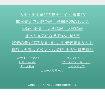
大学・学部選びの動画サイト 東進TV
90日先まで大胆予報！ 全国学校のお天気
受験生必見！ 大学情報・入試情報
きっと元気になる Proverb格言
将来の夢や進路を見つけよう 未来発見サイト
時刻も天気もイベントも掲載! ナガセ世界時計
このサイトについて
リンクについて
お問い合わせ
プライバシーポリシー
データ利用
サイトマップ
ニュースリリース
Copyright © NagaseBrothers Inc.