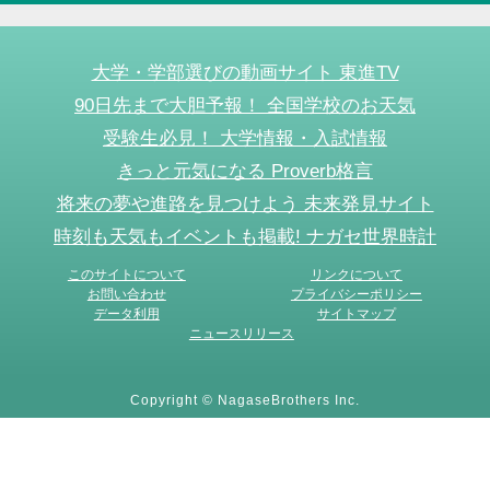
大学・学部選びの動画サイト 東進TV
90日先まで大胆予報！ 全国学校のお天気
受験生必見！ 大学情報・入試情報
きっと元気になる Proverb格言
将来の夢や進路を見つけよう 未来発見サイト
時刻も天気もイベントも掲載! ナガセ世界時計
このサイトについて
リンクについて
お問い合わせ
プライバシーポリシー
データ利用
サイトマップ
ニュースリリース
Copyright © NagaseBrothers Inc.