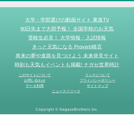
大学・学部選びの動画サイト 東進TV
90日先まで大胆予報！ 全国学校のお天気
受験生必見！ 大学情報・入試情報
きっと元気になる Proverb格言
将来の夢や進路を見つけよう 未来発見サイト
時刻も天気もイベントも掲載! ナガセ世界時計
このサイトについて
リンクについて
お問い合わせ
プライバシーポリシー
データ利用
サイトマップ
ニュースリリース
Copyright © NagaseBrothers Inc.