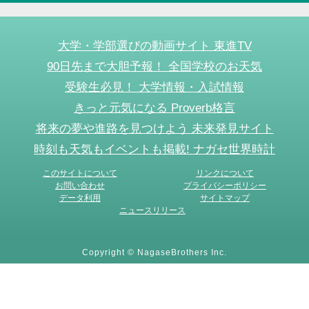
大学・学部選びの動画サイト 東進TV
90日先まで大胆予報！ 全国学校のお天気
受験生必見！ 大学情報・入試情報
きっと元気になる Proverb格言
将来の夢や進路を見つけよう 未来発見サイト
時刻も天気もイベントも掲載! ナガセ世界時計
このサイトについて
リンクについて
お問い合わせ
プライバシーポリシー
データ利用
サイトマップ
ニュースリリース
Copyright © NagaseBrothers Inc.