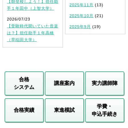
【朝登校しよう！】担任助
2025年11月
(13)
手１年田中（上智大学）
2025年10月
(21)
2026/07/23
【受験時代聞いていた音楽
2025年9月
(19)
は？】担任助手１年高橋
（早稲田大学）
合格
講座案内
実力講師陣
システム
学費・
合格実績
東進模試
申込手続き