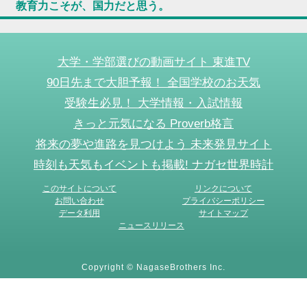
教育力こそが、国力だと思う。
大学・学部選びの動画サイト 東進TV
90日先まで大胆予報！ 全国学校のお天気
受験生必見！ 大学情報・入試情報
きっと元気になる Proverb格言
将来の夢や進路を見つけよう 未来発見サイト
時刻も天気もイベントも掲載! ナガセ世界時計
このサイトについて
リンクについて
お問い合わせ
プライバシーポリシー
データ利用
サイトマップ
ニュースリリース
Copyright © NagaseBrothers Inc.