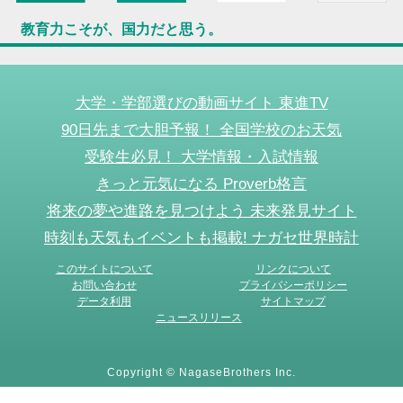
教育力こそが、国力だと思う。
大学・学部選びの動画サイト 東進TV
90日先まで大胆予報！ 全国学校のお天気
受験生必見！ 大学情報・入試情報
きっと元気になる Proverb格言
将来の夢や進路を見つけよう 未来発見サイト
時刻も天気もイベントも掲載! ナガセ世界時計
このサイトについて
リンクについて
お問い合わせ
プライバシーポリシー
データ利用
サイトマップ
ニュースリリース
Copyright © NagaseBrothers Inc.