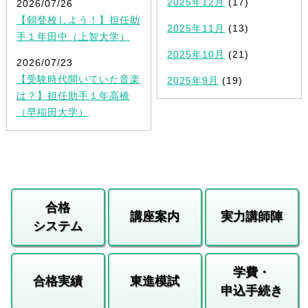
2025年12月
(17)
2026/07/26
【朝登校しよう！】担任助
2025年11月
(13)
手１年田中（上智大学）
2025年10月
(21)
2026/07/23
【受験時代聞いていた音楽
2025年9月
(19)
は？】担任助手１年高橋
（早稲田大学）
合格
講座案内
実力講師陣
システム
学費・
合格実績
東進模試
申込手続き