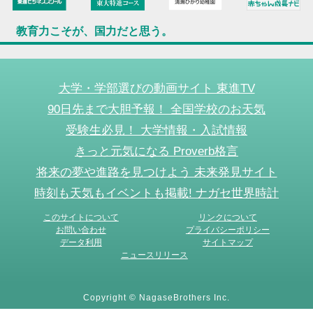
教育力こそが、国力だと思う。
大学・学部選びの動画サイト 東進TV
90日先まで大胆予報！ 全国学校のお天気
受験生必見！ 大学情報・入試情報
きっと元気になる Proverb格言
将来の夢や進路を見つけよう 未来発見サイト
時刻も天気もイベントも掲載! ナガセ世界時計
このサイトについて
リンクについて
お問い合わせ
プライバシーポリシー
データ利用
サイトマップ
ニュースリリース
Copyright © NagaseBrothers Inc.