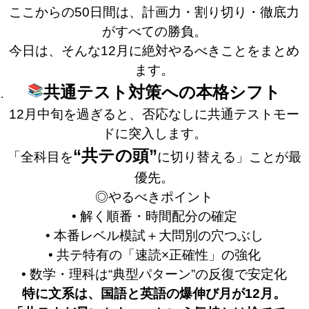
ここからの50日間は、計画力・割り切り・徹底力
がすべての勝負。
今日は、そんな12月に絶対やるべきことをまとめ
ます。
共通テスト対策への本格シフト
12月中旬を過ぎると、否応なしに共通テストモー
ドに突入します。
“共テの頭”
「全科目を
に切り替える」ことが最
優先。
◎やるべきポイント
• 解く順番・時間配分の確定
• 本番レベル模試＋大問別の穴つぶし
• 共テ特有の「速読×正確性」の強化
• 数学・理科は“典型パターン”の反復で安定化
特に文系は、国語と英語の爆伸び月が12月。