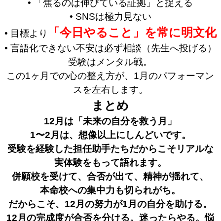
• 「焦るのは伸びている証拠」と捉える
• SNSは極力見ない
「今日やること」を常に明文化
• 目標より
• 言語化できない不安は必ず相談（先生へ投げる）
受験はメンタル戦。
この1ヶ月での心の整え方が、1月のパフォーマン
スを左右します。
まとめ
12月は「未来の自分を救う月」
1〜2月は、想像以上にしんどいです。
受験を経験した担任助手たちだからこそリアルな
実体験をもって語れます。
併願校を受けて、合否が出て、精神が揺れて、
本命校への集中力も切られがち。
だからこそ、12月の努力が1月の自分を助ける。
12月の完成度が合否を分ける。迷ったらやる。悩