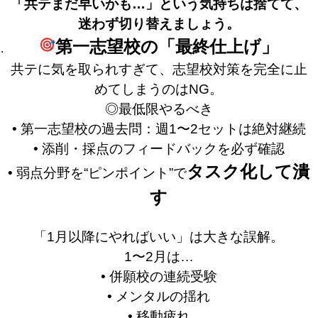
「共テまだ早いかも…」という気持ちは捨てて、
迷わず切り替えましょう。
第一志望校の「最終仕上げ」
共テに気を取られすぎて、志望校対策を完全に止
めてしまうのはNG。
◎最低限やるべき
• 第一志望校の過去問：週1〜2セットは絶対継続
• 添削・採点のフィードバックを必ず確認
タスク化して潰
• 弱点分野を“ピンポイント”で
す
「1月以降にやればいい」は大きな誤解。
1〜2月は…
• 併願校の連続受験
• メンタルの揺れ
• 移動疲れ