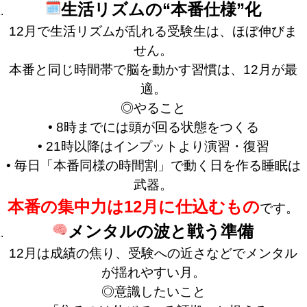
生活リズムの“本番仕様”化
12月で生活リズムが乱れる受験生は、ほぼ伸びま
せん。
本番と同じ時間帯で脳を動かす習慣は、12月が最
適。
◎やること
• 8時までには頭が回る状態をつくる
• 21時以降はインプットより演習・復習
• 毎日「本番同様の時間割」で動く日を作る睡眠は
武器。
本番の集中力は12月に仕込むもの
です。
メンタルの波と戦う準備
12月は成績の焦り、受験への近さなどでメンタル
が揺れやすい月。
◎意識したいこと