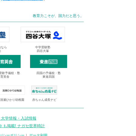
教育力こそが、国力だと思う。
抜なら
中学受験塾
塾
四谷大塚
受験予備校・塾
四国の予備校・塾
進育英舎
東進四国
清瀬ひかり幼稚園
赤ちゃん成長ナビ
 大学情報・入試情報
トも掲載! ナガセ世界時計
バシーポリシー
｜
データ利用