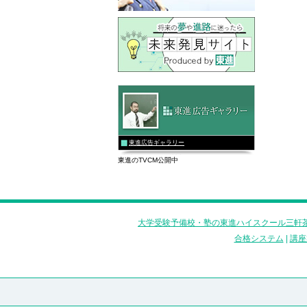
東進広告ギャラリー
東進のTVCM公開中
大学受験予備校・塾の東進ハイスクール三軒茶
合格システム
|
講座