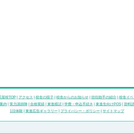
屋校TOP
|
アクセス
|
校舎の様子
|
校舎からのお知らせ
|
担任助手の紹介
|
校舎イベ
案内
|
実力講師陣
|
合格実績
|
東進模試
|
学費・申込手続き
|
東進生向けPOS
|
資料
1日体験
|
東進広告ギャラリー
|
プライバシー・ポリシー
|
サイトマップ