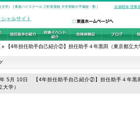
大学） | 東進ハイスクール 三軒茶屋校 大学受験の予備校・塾｜
永瀬昭幸 理事
グ
»
【4年担任助手自己紹介②】担任助手４年黒田（東京都立大
グ
26年 5月 10日 【4年担任助手自己紹介②】担任助手４年黒
立大学）