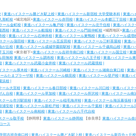
校
|
東進ハイスクール勝どき駅上校
|
東進ハイスクール新宿校 大学受験本科
|
東進ハ
人形町校
<城北地区>
東進ハイスクール赤羽校
|
東進ハイスクール本郷三丁目校
|
東
クール金町校
|
東進ハイスクール亀戸校
|
東進ハイスクール北千住校
|
東進ハイスク
葛西校
|
東進ハイスクール船堀校
|
東進ハイスクール門前仲町校
<城西地区>
東進ハ
寺校
|
東進ハイスクール石神井校
|
東進ハイスクール巣鴨校
|
東進ハイスクール成増
スクール蒲田校
|
東進ハイスクール五反田校
|
東進ハイスクール三軒茶屋校
|
東進ハ
由が丘校
|
東進ハイスクール成城学園前駅校
|
東進ハイスクール千歳烏山校
|
東進ハ
子玉川校
<東京都下>
東進ハイスクール吉祥寺南口校
|
東進ハイスクール国立校
|
東
ル田無校
東進ハイスクール調布校
|
東進ハイスクール八王子校
|
東進ハイスクール東
校
|
東進ハイスクール武蔵小金井校
|
東進ハイスクール武蔵境校
|
イスクール厚木校
|
東進ハイスクール川崎校
|
東進ハイスクール湘南台東口校
|
東進
クールたまプラーザ校
|
東進ハイスクール鶴見校
|
東進ハイスクール登戸校
|
東進ハイ
横浜校
|
クール大宮校
|
東進ハイスクール春日部校
|
東進ハイスクール川口校
|
東進ハイスク
げん台校
|
東進ハイスクール草加校
|
東進ハイスクール所沢校
|
東進ハイスクール南
スクール市川駅前校
|
東進ハイスクール稲毛海岸校
|
東進ハイスクール海浜幕張校
|
新浦安校
|
東進ハイスクール新松戸校
|
東進ハイスクール千葉校
|
東進ハイスクール
校
|
東進ハイスクール南柏校
|
東進ハイスクール八千代台校
スクール取手校
【静岡県】
東進ハイスクール静岡校
【奈良県】
東進ハイスクール奈
コース
学部吉祥寺南口校
|
東進ハイスクール勝どき駅上校
|
東進ハイスクール新百合ヶ丘校