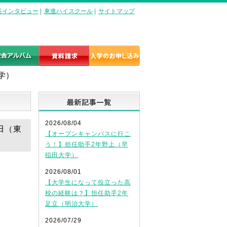
長インタビュー
|
東進ハイスクール
|
サイトマップ
学）
最新記事一覧
2026/08/04
田（東
【オープンキャンパスに行こ
う！】担任助手2年野上（早
稲田大学）
2026/08/01
【大学生になって役立った高
校の経験は？】担任助手2年
足立（明治大学）
2026/07/29