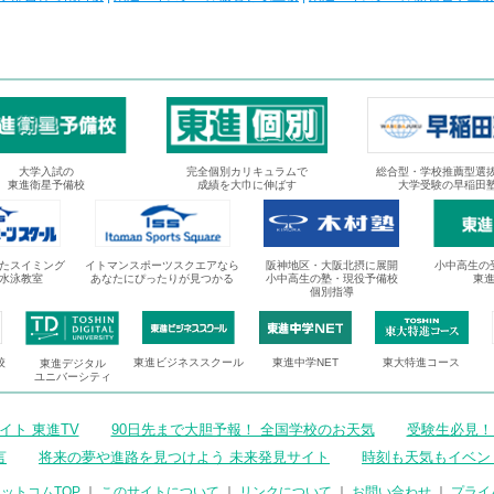
大学入試の
完全個別カリキュラムで
総合型・学校推薦型選
東進衛星予備校
成績を大巾に伸ばす
大学受験の早稲田
たスイミング
イトマンスポーツスクエアなら
阪神地区・大阪北摂に展開
小中高生の
水泳教室
あなたにぴったりが見つかる
小中高生の塾・現役予備校
東
個別指導
校
東進ビジネススクール
東進中学NET
東大特進コース
東進デジタル
ユニバーシティ
ト 東進TV
90日先まで大胆予報！ 全国学校のお天気
受験生必見！
言
将来の夢や進路を見つけよう 未来発見サイト
時刻も天気もイベン
ットコムTOP
｜
このサイトについて
｜
リンクについて
｜
お問い合わせ
｜
プライ