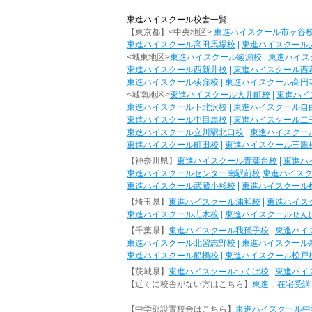
東進ハイスクール校舎一覧
【東京都】<中央地区>
東進ハイスクール市ヶ谷
東進ハイスクール高田馬場校
|
東進ハイスクール
<城東地区>
東進ハイスクール綾瀬校
|
東進ハイス
東進ハイスクール西新井校
|
東進ハイスクール西
東進ハイスクール荻窪校
|
東進ハイスクール高円
<城南地区>
東進ハイスクール大井町校
|
東進ハイ
東進ハイスクール下北沢校
|
東進ハイスクール自
東進ハイスクール中目黒校
|
東進ハイスクール二
東進ハイスクール立川駅北口校
|
東進ハイスクー
東進ハイスクール町田校
|
東進ハイスクール三鷹
【神奈川県】
東進ハイスクール青葉台校
|
東進ハ
東進ハイスクールセンター南駅前校
東進ハイス
東進ハイスクール武蔵小杉校
|
東進ハイスクール
【埼玉県】
東進ハイスクール浦和校
|
東進ハイス
東進ハイスクール志木校
|
東進ハイスクールせん
【千葉県】
東進ハイスクール我孫子校
|
東進ハイ
東進ハイスクール北習志野校
|
東進ハイスクール
東進ハイスクール船橋校
|
東進ハイスクール松戸
【茨城県】
東進ハイスクールつくば校
|
東進ハイ
【近くに校舎がない方はこちら】
東進 在宅受講
【中学部設置校舎はこちら】
東進ハイスクール中