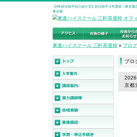
【4年担任助手自己紹介②】担任助手４年黒田（東京都立
東京都
東進ハイスクール 三軒茶屋校
»
ブロ
ブロ
20
京都