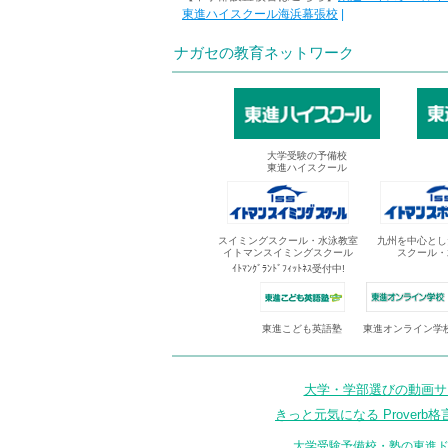
東進ハイスクール海浜幕張校
|
ナガセの教育ネットワーク
大学受験の予備校
東進ハイスクール
スイミングスクール・水泳教室
九州を中心とし
イトマンスイミングスクール
スクール・
ｲﾄﾏﾝｸﾞﾗﾝﾄﾞﾌｨｯﾄﾈｽ受付中!
東進オンライン学
東進こども英語塾
大学・学部選びの動画サイ
きっと元気になる Proverb格
大学受験予備校・塾の東進ド