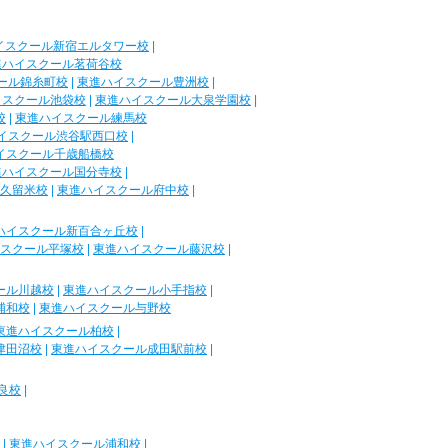
イスクール新宿エルタワー校
|
進ハイスクール茗荷谷校
ール錦糸町校
|
東進ハイスクール豊洲校
|
イスクール池袋校
|
東進ハイスクール大泉学園校
|
校
|
東進ハイスクール練馬校
イスクール渋谷駅西口校
|
イスクール千歳船橋校
進ハイスクール国分寺校
|
久留米校
|
東進ハイスクール府中校
|
ハイスクール新百合ヶ丘校
|
スクール平塚校
|
東進ハイスクール藤沢校
|
ール川越校
|
東進ハイスクール小手指校
|
浦和校
|
東進ハイスクール与野校
東進ハイスクール柏校
|
津田沼校
|
東進ハイスクール成田駅前校
|
良校
|
|
東進ハイスクール浦和校
|