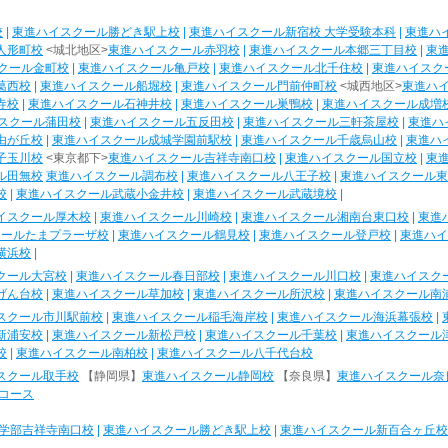
校
|
東進ハイスクール勝どき駅上校
|
東進ハイスクール新宿校 大学受験本科
|
東進ハ
人形町校
<城北地区>
東進ハイスクール赤羽校
|
東進ハイスクール本郷三丁目校
|
東
クール金町校
|
東進ハイスクール亀戸校
|
東進ハイスクール北千住校
|
東進ハイスク
葛西校
|
東進ハイスクール船堀校
|
東進ハイスクール門前仲町校
<城西地区>
東進ハ
寺校
|
東進ハイスクール石神井校
|
東進ハイスクール巣鴨校
|
東進ハイスクール成増
スクール蒲田校
|
東進ハイスクール五反田校
|
東進ハイスクール三軒茶屋校
|
東進ハ
由が丘校
|
東進ハイスクール成城学園前駅校
|
東進ハイスクール千歳烏山校
|
東進ハ
子玉川校
<東京都下>
東進ハイスクール吉祥寺南口校
|
東進ハイスクール国立校
|
東
ル田無校
東進ハイスクール調布校
|
東進ハイスクール八王子校
|
東進ハイスクール東
校
|
東進ハイスクール武蔵小金井校
|
東進ハイスクール武蔵境校
|
イスクール厚木校
|
東進ハイスクール川崎校
|
東進ハイスクール湘南台東口校
|
東進
クールたまプラーザ校
|
東進ハイスクール鶴見校
|
東進ハイスクール登戸校
|
東進ハイ
横浜校
|
クール大宮校
|
東進ハイスクール春日部校
|
東進ハイスクール川口校
|
東進ハイスク
げん台校
|
東進ハイスクール草加校
|
東進ハイスクール所沢校
|
東進ハイスクール南
スクール市川駅前校
|
東進ハイスクール稲毛海岸校
|
東進ハイスクール海浜幕張校
|
新浦安校
|
東進ハイスクール新松戸校
|
東進ハイスクール千葉校
|
東進ハイスクール
校
|
東進ハイスクール南柏校
|
東進ハイスクール八千代台校
スクール取手校
【静岡県】
東進ハイスクール静岡校
【奈良県】
東進ハイスクール奈
コース
学部吉祥寺南口校
|
東進ハイスクール勝どき駅上校
|
東進ハイスクール新百合ヶ丘校