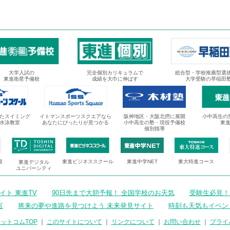
大学入試の
完全個別カリキュラムで
総合型・学校推薦型選
東進衛星予備校
成績を大巾に伸ばす
大学受験の早稲田
たスイミング
イトマンスポーツスクエアなら
阪神地区・大阪北摂に展開
小中高生の
水泳教室
あなたにぴったりが見つかる
小中高生の塾・現役予備校
東
個別指導
校
東進ビジネススクール
東進中学NET
東大特進コース
東進デジタル
ユニバーシティ
ト 東進TV
90日先まで大胆予報！ 全国学校のお天気
受験生必見！
言
将来の夢や進路を見つけよう 未来発見サイト
時刻も天気もイベン
ットコムTOP
｜
このサイトについて
｜
リンクについて
｜
お問い合わせ
｜
プライ