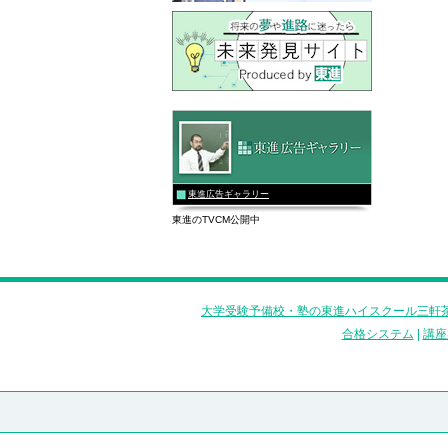
東進広告ギャラリー
東進のTVCM公開中
大学受験予備校・塾の東進ハイスクール三軒茶
合格システム
|
講座