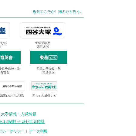
教育力こそが、国力だと思う。
抜なら
中学受験塾
塾
四谷大塚
受験予備校・塾
四国の予備校・塾
進育英舎
東進四国
清瀬ひかり幼稚園
赤ちゃん成長ナビ
 大学情報・入試情報
トも掲載! ナガセ世界時計
バシーポリシー
｜
データ利用