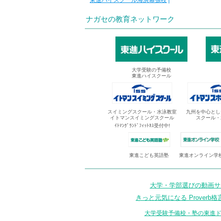
東進ハイスクール海浜幕張校
|
ナガセの教育ネットワーク
大学受験の予備校
東進ハイスクール
スイミングスクール・水泳教室
九州を中心とし
イトマンスイミングスクール
スクール・
ｲﾄﾏﾝｸﾞﾗﾝﾄﾞﾌｨｯﾄﾈｽ受付中!
東進オンライン学
東進こども英語塾
大学・学部選びの動画サイ
きっと元気になる Proverb格
大学受験予備校・塾の東進ド