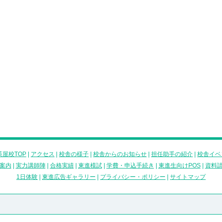
屋校TOP
|
アクセス
|
校舎の様子
|
校舎からのお知らせ
|
担任助手の紹介
|
校舎イベ
案内
|
実力講師陣
|
合格実績
|
東進模試
|
学費・申込手続き
|
東進生向けPOS
|
資料
1日体験
|
東進広告ギャラリー
|
プライバシー・ポリシー
|
サイトマップ