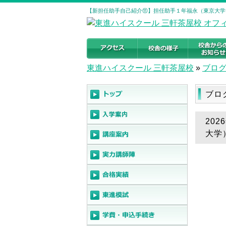
【新担任助手自己紹介⑪】担任助手１年福永（東京大学）
東進ハイスクール 三軒茶屋校
»
ブロ
ブロ
20
大学