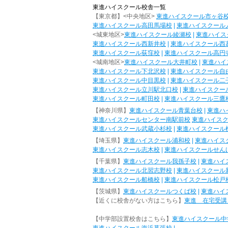
東進ハイスクール校舎一覧
【東京都】<中央地区>
東進ハイスクール市ヶ谷
東進ハイスクール高田馬場校
|
東進ハイスクール
<城東地区>
東進ハイスクール綾瀬校
|
東進ハイス
東進ハイスクール西新井校
|
東進ハイスクール西
東進ハイスクール荻窪校
|
東進ハイスクール高円
<城南地区>
東進ハイスクール大井町校
|
東進ハイ
東進ハイスクール下北沢校
|
東進ハイスクール自
東進ハイスクール中目黒校
|
東進ハイスクール二
東進ハイスクール立川駅北口校
|
東進ハイスクー
東進ハイスクール町田校
|
東進ハイスクール三鷹
【神奈川県】
東進ハイスクール青葉台校
|
東進ハ
東進ハイスクールセンター南駅前校
東進ハイス
東進ハイスクール武蔵小杉校
|
東進ハイスクール
【埼玉県】
東進ハイスクール浦和校
|
東進ハイス
東進ハイスクール志木校
|
東進ハイスクールせん
【千葉県】
東進ハイスクール我孫子校
|
東進ハイ
東進ハイスクール北習志野校
|
東進ハイスクール
東進ハイスクール船橋校
|
東進ハイスクール松戸
【茨城県】
東進ハイスクールつくば校
|
東進ハイ
【近くに校舎がない方はこちら】
東進 在宅受講
【中学部設置校舎はこちら】
東進ハイスクール中