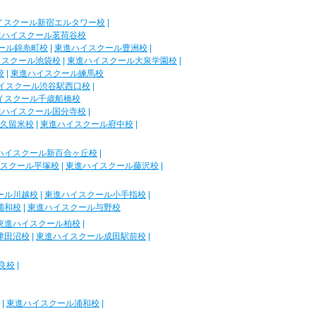
イスクール新宿エルタワー校
|
進ハイスクール茗荷谷校
ール錦糸町校
|
東進ハイスクール豊洲校
|
イスクール池袋校
|
東進ハイスクール大泉学園校
|
校
|
東進ハイスクール練馬校
イスクール渋谷駅西口校
|
イスクール千歳船橋校
進ハイスクール国分寺校
|
久留米校
|
東進ハイスクール府中校
|
ハイスクール新百合ヶ丘校
|
スクール平塚校
|
東進ハイスクール藤沢校
|
ール川越校
|
東進ハイスクール小手指校
|
浦和校
|
東進ハイスクール与野校
東進ハイスクール柏校
|
津田沼校
|
東進ハイスクール成田駅前校
|
良校
|
|
東進ハイスクール浦和校
|