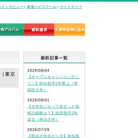
長インタビュー
|
東進ハイスクール
|
サイトマップ
最新記事一覧
2026/08/04
永（東京
【オープンキャンパスに行こ
う！】担任助手2年野上（早
稲田大学）
2026/08/01
【大学生になって役立った高
校の経験は？】担任助手2年
足立（明治大学）
2026/07/29
【部活大学生の１日】担任助