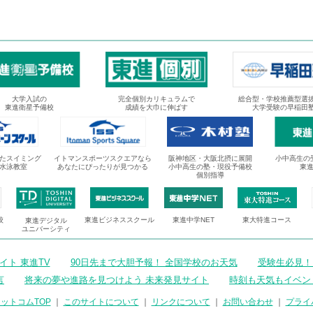
大学入試の
完全個別カリキュラムで
総合型・学校推薦型選
東進衛星予備校
成績を大巾に伸ばす
大学受験の早稲田
たスイミング
イトマンスポーツスクエアなら
阪神地区・大阪北摂に展開
小中高生の
水泳教室
あなたにぴったりが見つかる
小中高生の塾・現役予備校
東
個別指導
校
東進ビジネススクール
東進中学NET
東大特進コース
東進デジタル
ユニバーシティ
ト 東進TV
90日先まで大胆予報！ 全国学校のお天気
受験生必見！
言
将来の夢や進路を見つけよう 未来発見サイト
時刻も天気もイベン
ットコムTOP
｜
このサイトについて
｜
リンクについて
｜
お問い合わせ
｜
プライ