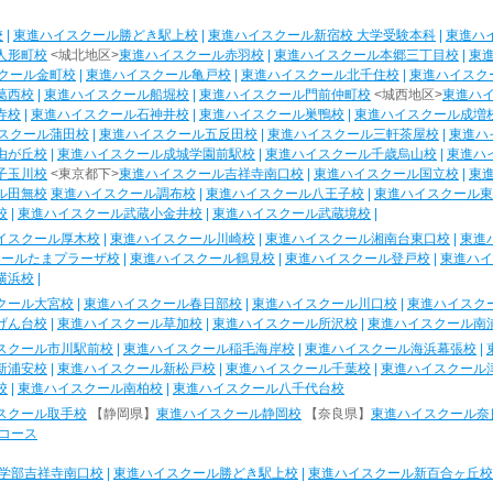
校
|
東進ハイスクール勝どき駅上校
|
東進ハイスクール新宿校 大学受験本科
|
東進ハ
人形町校
<城北地区>
東進ハイスクール赤羽校
|
東進ハイスクール本郷三丁目校
|
東
クール金町校
|
東進ハイスクール亀戸校
|
東進ハイスクール北千住校
|
東進ハイスク
葛西校
|
東進ハイスクール船堀校
|
東進ハイスクール門前仲町校
<城西地区>
東進ハ
寺校
|
東進ハイスクール石神井校
|
東進ハイスクール巣鴨校
|
東進ハイスクール成増
スクール蒲田校
|
東進ハイスクール五反田校
|
東進ハイスクール三軒茶屋校
|
東進ハ
由が丘校
|
東進ハイスクール成城学園前駅校
|
東進ハイスクール千歳烏山校
|
東進ハ
子玉川校
<東京都下>
東進ハイスクール吉祥寺南口校
|
東進ハイスクール国立校
|
東
ル田無校
東進ハイスクール調布校
|
東進ハイスクール八王子校
|
東進ハイスクール東
校
|
東進ハイスクール武蔵小金井校
|
東進ハイスクール武蔵境校
|
イスクール厚木校
|
東進ハイスクール川崎校
|
東進ハイスクール湘南台東口校
|
東進
クールたまプラーザ校
|
東進ハイスクール鶴見校
|
東進ハイスクール登戸校
|
東進ハイ
横浜校
|
クール大宮校
|
東進ハイスクール春日部校
|
東進ハイスクール川口校
|
東進ハイスク
げん台校
|
東進ハイスクール草加校
|
東進ハイスクール所沢校
|
東進ハイスクール南
スクール市川駅前校
|
東進ハイスクール稲毛海岸校
|
東進ハイスクール海浜幕張校
|
新浦安校
|
東進ハイスクール新松戸校
|
東進ハイスクール千葉校
|
東進ハイスクール
校
|
東進ハイスクール南柏校
|
東進ハイスクール八千代台校
スクール取手校
【静岡県】
東進ハイスクール静岡校
【奈良県】
東進ハイスクール奈
コース
学部吉祥寺南口校
|
東進ハイスクール勝どき駅上校
|
東進ハイスクール新百合ヶ丘校