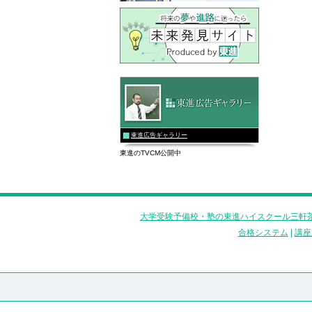
東進広告ギャラリー
東進のTVCM公開中
大学受験予備校・塾の東進ハイスクール三軒茶
合格システム
|
講座