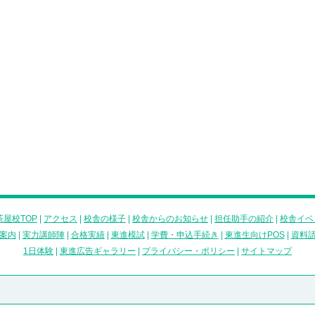
屋校TOP
|
アクセス
|
校舎の様子
|
校舎からのお知らせ
|
担任助手の紹介
|
校舎イベ
案内
|
実力講師陣
|
合格実績
|
東進模試
|
学費・申込手続き
|
東進生向けPOS
|
資料
1日体験
|
東進広告ギャラリー
|
プライバシー・ポリシー
|
サイトマップ