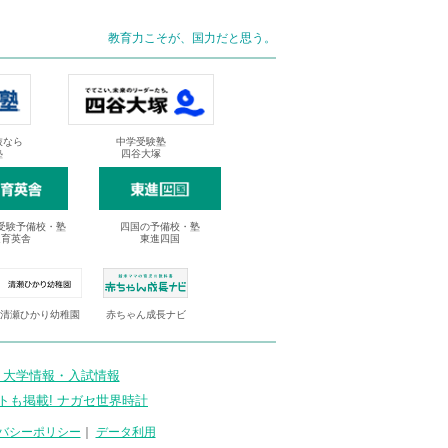
教育力こそが、国力だと思う。
抜なら
中学受験塾
塾
四谷大塚
受験予備校・塾
四国の予備校・塾
進育英舎
東進四国
清瀬ひかり幼稚園
赤ちゃん成長ナビ
 大学情報・入試情報
トも掲載! ナガセ世界時計
バシーポリシー
｜
データ利用