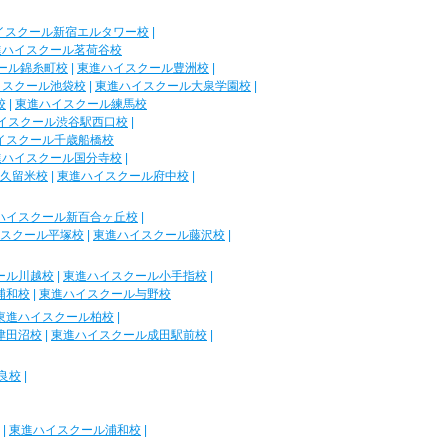
イスクール新宿エルタワー校
|
進ハイスクール茗荷谷校
ール錦糸町校
|
東進ハイスクール豊洲校
|
イスクール池袋校
|
東進ハイスクール大泉学園校
|
校
|
東進ハイスクール練馬校
イスクール渋谷駅西口校
|
イスクール千歳船橋校
進ハイスクール国分寺校
|
久留米校
|
東進ハイスクール府中校
|
ハイスクール新百合ヶ丘校
|
スクール平塚校
|
東進ハイスクール藤沢校
|
ール川越校
|
東進ハイスクール小手指校
|
浦和校
|
東進ハイスクール与野校
東進ハイスクール柏校
|
津田沼校
|
東進ハイスクール成田駅前校
|
良校
|
|
東進ハイスクール浦和校
|