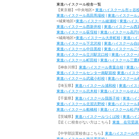
東進ハイスクール校舎一覧
【東京都】<中央地区>
東進ハイスクール市ヶ谷
東進ハイスクール高田馬場校
|
東進ハイスクール
<城東地区>
東進ハイスクール綾瀬校
|
東進ハイス
東進ハイスクール西新井校
|
東進ハイスクール西
東進ハイスクール荻窪校
|
東進ハイスクール高円
<城南地区>
東進ハイスクール大井町校
|
東進ハイ
東進ハイスクール下北沢校
|
東進ハイスクール自
東進ハイスクール中目黒校
|
東進ハイスクール二
東進ハイスクール立川駅北口校
|
東進ハイスクー
東進ハイスクール町田校
|
東進ハイスクール三鷹
【神奈川県】
東進ハイスクール青葉台校
|
東進ハ
東進ハイスクールセンター南駅前校
東進ハイス
東進ハイスクール武蔵小杉校
|
東進ハイスクール
【埼玉県】
東進ハイスクール浦和校
|
東進ハイス
東進ハイスクール志木校
|
東進ハイスクールせん
【千葉県】
東進ハイスクール我孫子校
|
東進ハイ
東進ハイスクール北習志野校
|
東進ハイスクール
東進ハイスクール船橋校
|
東進ハイスクール松戸
【茨城県】
東進ハイスクールつくば校
|
東進ハイ
【近くに校舎がない方はこちら】
東進 在宅受講
【中学部設置校舎はこちら】
東進ハイスクール中