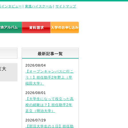
長インタビュー
|
東進ハイスクール
|
サイトマップ
最新記事一覧
2026/08/04
京大
【オープンキャンパスに行こ
う！】担任助手2年野上（早
稲田大学）
2026/08/01
【大学生になって役立った高
校の経験は？】担任助手2年
足立（明治大学）
2026/07/29
【部活大学生の１日】担任助