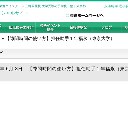
 東進ハイスクール 三軒茶屋校 大学受験の予備校・塾｜東京都
永瀬昭幸 理事
グ
»
【隙間時間の使い方】担任助手１年福永（東京大学）
グ
26年 6月 8日 【隙間時間の使い方】担任助手１年福永（東