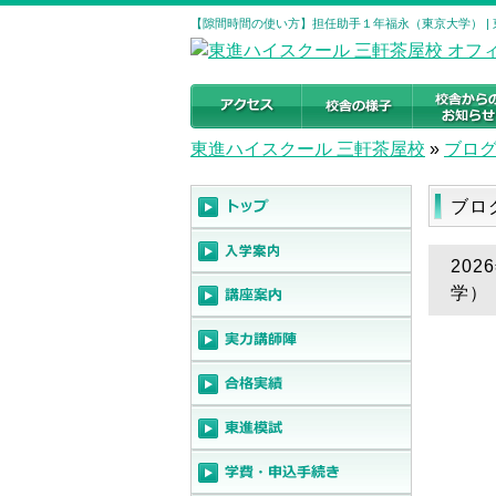
【隙間時間の使い方】担任助手１年福永（東京大学） |
東進ハイスクール 三軒茶屋校
»
ブロ
ブロ
20
学）