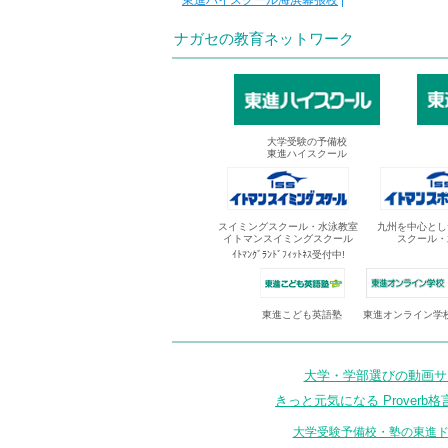
東進ハイスクール海浜幕張校
|
ナガセの教育ネットワーク
大学受験の予備校
東進ハイスクール
スイミングスクール・水泳教室
九州を中心とし
イトマンスイミングスクール
スクール・
ｲﾄﾏﾝｸﾞﾗﾝﾄﾞﾌｨｯﾄﾈｽ受付中!
東進オンライン学
東進こども英語塾
大学・学部選びの動画サイ
きっと元気になる Proverb格
大学受験予備校・塾の東進ド