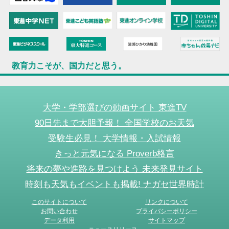
教育力こそが、国力だと思う。
大学・学部選びの動画サイト 東進TV
90日先まで大胆予報！ 全国学校のお天気
受験生必見！ 大学情報・入試情報
きっと元気になる Proverb格言
将来の夢や進路を見つけよう 未来発見サイト
時刻も天気もイベントも掲載! ナガセ世界時計
このサイトについて
リンクについて
お問い合わせ
プライバシーポリシー
データ利用
サイトマップ